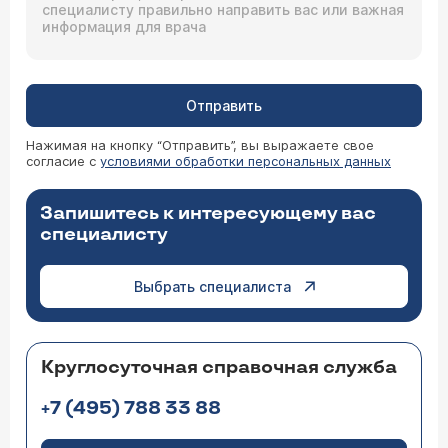
спортом (при отсутствии гинекомастии).
Любое обследование по поводу гинекомастии.
Вам необходимо приехать.
20.04.2009 Екатерина, 37 лет, Москва
Отправить
У моего сына ложная гинекомастия, ему 17
лет, хотим оперироваться. Скажите, сколько
Нажимая на кнопку “Отправить”, вы выражаете свое
это будет стоить, включая все: операция,
согласие с
условиями обработки персональных данных
пребывание и прочее.
Запишитесь к интересующему вас
специалисту
Если это ложная гинекомастия, то следует
обратиться к эстетическому хирургу
(
расписание приема
) для решения вопроса о
Выбрать специалиста
липосакции.
23.12.2008 Иван, 18 лет, Москва
Круглосуточная справочная служба
У меня гинекомастия. После долгих
консультаций у эндокринолога было решение
проведения операции. Скажите, пожалуйста,
+7 (495) 788 33 88
делают ли у вас подобные операции и если
да, то какова стоимость?