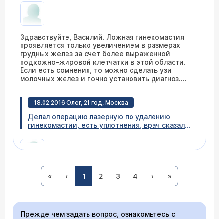
истинной? Спасибо
Здравствуйте, Василий. Ложная гинекомастия
проявляется только увеличением в размерах
грудных желез за счет более выраженной
подкожно-жировой клетчатки в этой области.
Если есть сомнения, то можно сделать узи
молочных желез и точно установить диагноз.
Приглашаю Вас обратиться к маммологу на
обследование и консультацию.
18.02.2016 Олег, 21 год, Москва
Делал операцию лазерную по удалению
гинекомастии, есть уплотнения, врач сказал
они пройдут... Хотел у вас узнать, через
которое время уплотнения исчезнут??
Уважаемый Олег, Ваш вопрос некорректен - его
«
‹
1
2
3
4
›
»
надо задавать лечащему врачу. Обычно в
течение месяца после вмешательства все
проходит, но мы не знаем деталей операции...
Прежде чем задать вопрос, ознакомьтесь с