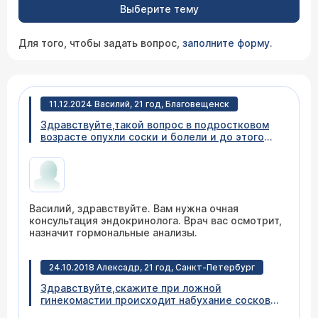
Выберите тему
Для того, чтобы задать вопрос,
заполните форму
.
11.12.2024 Василий, 21 год, Благовещенск
Здравствуйте,такой вопрос в подростковом
возрасте опухли соски и болели и до этого
времени не прошли, мне 21. Сейчас не болят
ничего не беспокоит, кроме того что они
припухшие. Подскажите, что делать в этой
ситуации? Какие могут быть решения?
Василий, здравствуйте. Вам нужна очная
консультация эндокринолога. Врач вас осмотрит,
назначит гормональные анализы.
24.10.2018 Алексадр, 21 год, Санкт-Петербург
Здравствуйте,скажите при ложной
гинекомастии происходит набухание сосков
или данный феномен происходит только при