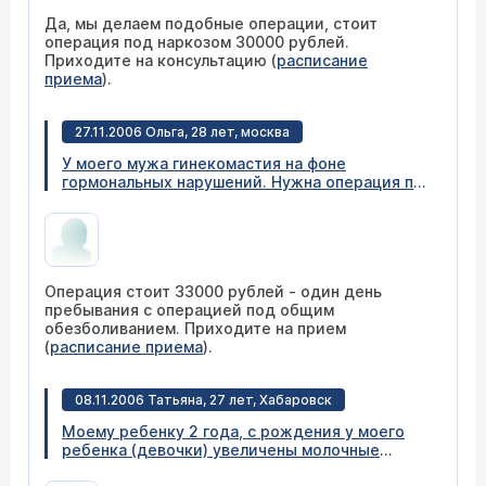
Да, мы делаем подобные операции, стоит
операция под наркозом 30000 рублей.
Приходите на консультацию (
расписание
приема
).
27.11.2006 Ольга, 28 лет, москва
У моего мужа гинекомастия на фоне
гормональных нарушений. Нужна операция по
удалению железистых образований и жира.
Сколько стоит такая операция в вашей
клинике?
Операция стоит 33000 рублей - один день
пребывания с операцией под общим
обезболиванием. Приходите на прием
(
расписание приема
).
08.11.2006 Татьяна, 27 лет, Хабаровск
Моему ребенку 2 года, с рождения у моего
ребенка (девочки) увеличены молочные
железы. Мы уже сдавали анализы на гормоны,