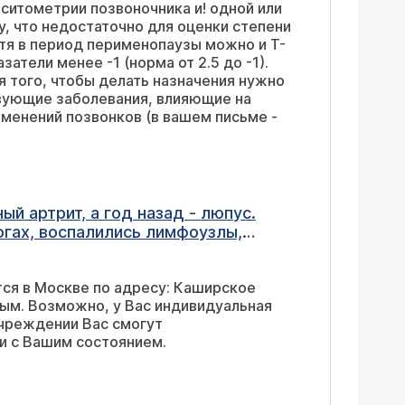
ситометрии позвоночника и! одной или
ерона. Функция ЩЖ не нарушена. ОАК
сто бывает ниже нормы билирубин и
отя в период перименопаузы можно и Т-
атели менее -1 (норма от 2.5 до -1).
я того, чтобы делать назначения нужно
вводить препараты кальция и витамин
 дефицит веса при нормальном
метрии признаков склероза
енопауза еще не наступила, но год
юпус.
проконсультировать и подобрать курс и дозировку препаратов в соответствии с Вашим состоянием.