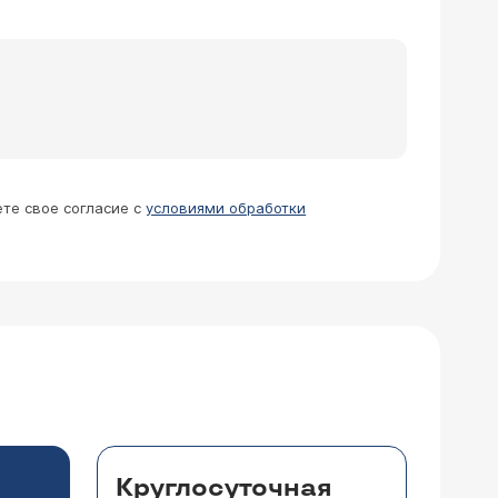
сует: есть ли другие
 Прошу также сказать мне, какие
ете свое согласие с
условиями обработки
 любом случае вначале проводят
, симпатолитики, альфа-адреноблокаторы
ли ингибиторы обратного захвата
комплексном лечении помогают также
ечению обычно прибегают при
щим.
серьезно и излечимо ли это?
Круглосуточная