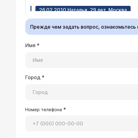
26.02.2010 Наталья, 29 лет, Москва
Уже 11 лет ставят диагноз - Синдро
Прежде чем задать вопрос, ознакомьтесь
Лучше обратиться к 
Имя
*
Город
*
31.03.2006 Саодат, 31 год, Худжанд
Год назад мне поставили диагноз - 
анализы надо сдать?
*
Номер телефона
Тактика лечения одной
правило, следствие к
обследование, анализ
(невролога, сосудисто