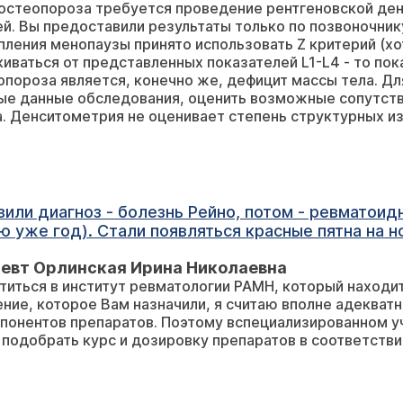
остеопороза требуется проведение рентгеновской ден
 эстрадиол на фоне погранично низкого прогест
результаты только по позвоночнику, что недостаточно для оценки степени
тарный индекс при нормальных ретикулоцитах, ча
пления менопаузы принято использовать Z критерий (х
 Т-критерий L1-1,4, L2-1,7, L3-0,8 L4-0,3; Z-критерий L1`-1,8
киваться от представленных показателей L1-L4 - то показ
пороза является, конечно же, дефицит массы тела. Дл
дольной связок. Скажите, пожалуйста, можно ли 
ния, оценить возможные сопутствующие заболевания, влияющие на
ьтатов денситометрии и анализов крови? Большой
исьме -
о откорректировать в диете? Нет ли на денсито
 должен рассматриваться в моем возрасте, если м
дарна, Ирина.
 - болезнь Рейно, потом - ревматоидный артрит, а год назад - л
оузлы,
певт Орлинская Ирина Николаевна
у обратиться на консультацию?
адекватным. Возможно, у Вас индивидуальная