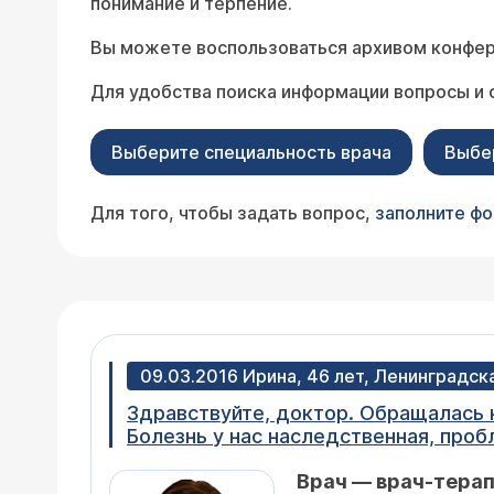
понимание и терпение.
Вы можете воспользоваться архивом конфер
Для удобства поиска информации вопросы и 
Выберите специальность врача
Выбе
Для того, чтобы задать вопрос,
заполните ф
09.03.2016 Ирина, 46 лет, Ленинградск
Здравствуйте, доктор. Обращалась к
Болезнь у нас наследственная, проб
кальция в моем случае. Мне 46 лет,
Врач — врач-тера
суставов (кисти, голеностоп, неда