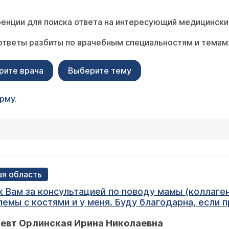
енции для поиска ответа на интересующий медицински
ответы разбиты по врачебным специальностям и темам
рите врача
Выберите тему
орму
.
ая область
 Вам за консультацией по поводу мамы (коллаген
лемы с костями и у меня. Буду благодарна, если 
 из диагнозов-синдром Рейно, остеохондроз, пат
певт Орлинская Ирина Николаевна
вно перенесла тяжелый подвывих внчс). Профиль 