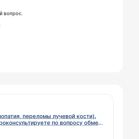
й вопрос.
:
опатия, переломы лучевой кости).
проконсультируете по вопросу обмена
ологические подвывихи мелких
кальций-фосфор-птг-магний, ЩФ в