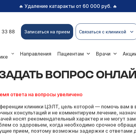
Удаление катаракты от 60 000 руб.
🔥
🔥
 33 88
Записаться на прием
Связаться с клиникой
ь вопрос онлайн
Направления
Пациентам
Врачи
Акци
ике
 ЗАДАТЬ ВОПРОС ОНЛА
ремя ответа на вопросы увеличено
ференции клиники ЦЭЛТ, цель которой — помочь вам в 
чных консультаций и не комментируем лечение, назнач
ачей носят рекомендательный характер и не могут зам
блем со здоровьем, когда необходимо срочное обращ
ущие прием, поэтому возможны задержки с ответами д