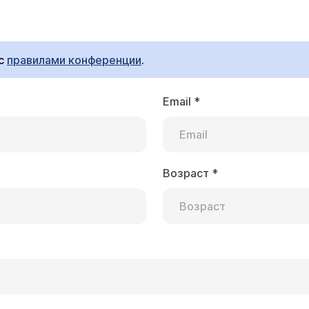
м Рейно. Могут ли в вашей клинике оказать помощ
 с
правилами конференции
.
специалистам-ревматологам Клиники профболезней ММА
Email
*
Возраст
*
болезнь Рейно. Как точно можно уточнить - это б
 и другой патологии друг от друга принципиально не о
акой-то болезни, а болезнь - самостоятельное заболе
ы крови на ревмапробы и, по их результатам, консуль
го хирурга).