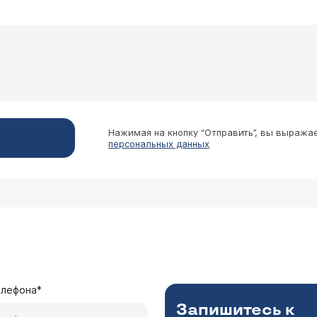
не предлагают сделать операцию, но меня интере
 или операция - это едиственный метод лечения?
Нажимая на кнопку “Отправить”, вы выража
ые эффекты?
персональных данных
лог Новикова Лариса Вагановна
ходимо уточнить, у Вас болезнь Рейно или синдром? В
ию, включающую в себя антагонисты кальция, трентал
х больных эффективны антисеротониновые препараты, и
х случаях используют препараты простагландинов. В 
а биологической обратной связи. К хирургическому л
рвативной терапии, однако эффект её бывает преходя
елефона*
езнь Рейно, скажите пожалуйста, насколько это 
Запишитесь к