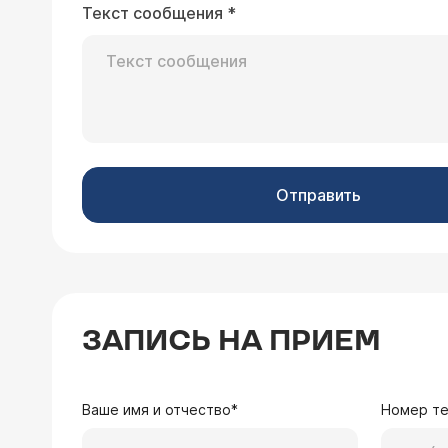
Текст сообщения
*
27.02.2006 Анна, 41 год, Ереван
Уже 3 года я имею болезнь Рейно. М
терапевтические методы излечения,
могут быть у этой операции побочн
Отправить
Врач — врач-невро
Уважаемая Анна! Необ
консервативную терап
и другие. У некоторы
серотонина. В тяжёлы
методы, основанные н
ЗАПИСЬ НА ПРИЕМ
неэффективной консе
24.09.2005 Гаяна, 23 года, Самарканд
Ваше имя и отчество*
Номер т
Здравствуйте, моей маме ставят бол