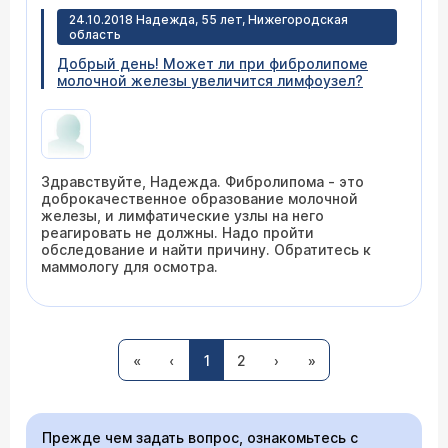
24.10.2018 Надежда, 55 лет, Нижегородская
область
Добрый день! Может ли при фибролипоме
молочной железы увеличится лимфоузел?
Здравствуйте, Надежда. Фибролипома - это
доброкачественное образование молочной
железы, и лимфатические узлы на него
реагировать не должны. Надо пройти
обследование и найти причину. Обратитесь к
маммологу для осмотра.
21.01.2017 Марина Викторовна, 62 года, Москва
Здравствуйте, у мужа на спине липома.
«
‹
1
2
›
»
Подскажите, пожалуйста, с чего начать
лечение, к какому врачу обратиться в ЦЭЛТе.
Прежде чем задать вопрос, ознакомьтесь с