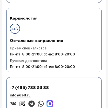
где болит. На протяжении месяца появляется
произойти гипертрофические изменения ,
заложенность носа, возможно это как раз
утолщающие подслизистый слой. тогда мы в
пошли осложнения. Температуры нет
клинике успешно применяем радиоволновое
лечение для уменьшение нижних раковин.
Кардиология
Врач — оториноларинголог Дебрянский
Владимир Алексеевич
24/7
Здравствуйте, конечно, надо уточнять диагноз.
Разбираться с причиной заложенности носа
(нарушение носового дыхания тоже может быть
Остальные направления
причиной ушной боли). На фоне прорезывания
зубов тоже могут быть явления асептического
Приём специалистов
воспаления (отек слизистой в том числе), а при
Пн-пт: 8:00-21:00; сб-вс: 8:00-20:00
присоединении инфекции - и развитие
осложнений. Советую обратиться для осмотра к
Лучевая диагностика
отоларингологу.
Пн-пт: 8:00-21:00; сб-вс: 8:00-20:00
+7 (495) 788 33 88
info@celt.ru