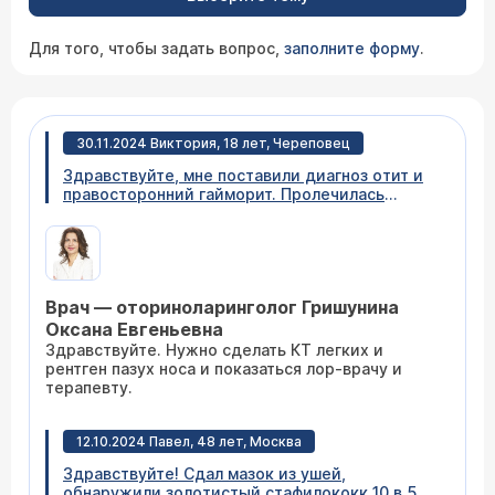
Для того, чтобы задать вопрос,
заполните форму
.
30.11.2024 Виктория, 18 лет, Череповец
Здравствуйте, мне поставили диагноз отит и
правосторонний гайморит. Пролечилась
антибиотиками, делали кукушку. Остались
сопли и кашель. Когда можно будет выходить
на тренировки? Занимаюсь плаванием
профессионально.
Врач — оториноларинголог Гришунина
Оксана Евгеньевна
Здравствуйте. Нужно сделать КТ легких и
рентген пазух носа и показаться лор-врачу и
терапевту.
12.10.2024 Павел, 48 лет, Москва
Здравствуйте! Сдал мазок из ушей,
обнаружили золотистый стафилококк 10 в 5