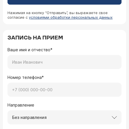
Сегодня с дочкой (5 лет) были у ЛОР-врача по
поводу очередного отита (отиты мучают
ребенка с 2,9 лет, в последнее время без них
Нажимая на кнопку “Отправить”, вы выражаете свое
не обходится ни один месяц, включая летний).
согласие с
условиями обработки персональных данных
Доктор поставил диагноз: сильно
искривленная перегородка носа, из-за чего
одна ноздря почти не дышит и постоянные
Уважаемая Кристина. Для ответа на Ваши
насморки, которые перетекают в отиты. И
ЗАПИСЬ НА ПРИЕМ
вопросы необходима консультация ЛОР-врача и
рекомендовал операцию. Не могу решиться на
дополнительное обследование носоглотки и
это, не узнав мнения нескольких врачей. Все-
Ваше имя и отчество*
околоносовых пазух. Вариантов искривления НП
таки наркоз ребенку. Возможно ли какое-то
много, способов лечения - больше 3-х, не зная,
другое решение проблемы? Слышала о каком-
как искривлена НП у ребенка, я не могу
то безоперационном методе исправления
ответить, какой из способов лучше всего
перегородки. Что он из себя представляет? И
подойдет ему (
расписание приема
).
применим ли в нашем случае?
07.09.2007 Елена, 52 года, Полярные Зори
Номер телефона*
13.08.07 г. при снижении самолета у меня
заложило оба уха. При посадке самолета на
полосу одно ухо восстановилось, а другое
(правое) ухо заложило. На следующий день я
посетила ЛОРа. Диагноз: втянута барабанная
Направление
перепонка, в носу отек слизистой,
искривление перегодки в правой ноздре.
Хирургическое лечение при аллергических
Лечение сосудосужающими каплями,
Без направления
ринитах - лишь вспомогательный метод. Вы
продувка носа, массаж перепонки. Стало
правы, почувствовав, что есть связь с
лучше. Появился слух, но отек слизистой