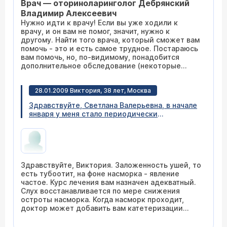
Врач — оториноларинголог Дебрянский
расчесываю ногтями, утром встаю глухая, т.к.
жидкость засохла и образовала пробку. Что
Владимир Алексеевич
делать?
Нужно идти к врачу! Если вы уже ходили к
врачу, и он вам не помог, значит, нужно к
другому. Найти того врача, который сможет вам
помочь - это и есть самое трудное. Постараюсь
вам помочь, но, по-видимому, понадобится
дополнительное обследование (некоторые
анализы). Поэтому приходите в будний день до
10 часов и ничего не капайте в ухо до этого в
28.01.2009 Виктория, 38 лет, Москва
течение 4-5 дней. Записаться на прием можно
по телефону: (495)788-33-88. Приходите,
Здравствуйте, Светлана Валерьевна, в начале
попробуем разобраться.
января у меня стало периодически
закладывать ухо, я думала, что это давление,
а 17 января левое ухо заложило совсем, при
этом у меня уже 5 дней очень сильный
насморк и кашель, но без температуры. 18 я
пошла к лор-врачу в мед. центр, она
Здравствуйте, Виктория. Заложенность ушей, то
посмотрела уши и сказала, что там
есть тубоотит, на фоне насморка - явление
воспалительный процесс, промыла нос,
частое. Курс лечения вам назначен адекватный.
положила в уши турунды с анаураном,
Слух восстанавливается по мере снижения
выписала антибиотик клацид-ср 500 2 раза в
остроты насморка. Когда насморк проходит,
день, 5 дней, эреспал, хилак-форте, в нос
доктор может добавить вам катетеризации
отривин и изофра, в уши 3 раза в день анауран
слуховых труб или продувания их. Но
- турунды или капать. У меня ничего не болит,
необходимость в этих процедурах должна быть
но такое ощущение, что я слышу хуже и