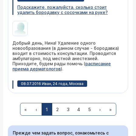
(
расписание приема
) или детскому хирургу
Подскажите, пожалуйста, сколько стоит
(
расписание приема
).
удалить бородавку с сосочками на руке?
Добрый день, Нина! Удаление одного
новообразования (в данном случае - бородавка)
входит в стоимость консультации. Проводится
амбулаторно, под местной анестезией.
Приходите, будем рады помочь (
расписание
приема дерматологов
).
08.07.2016 Иван, 24 года, Москва
Доброго дня. Появилась подошвенная
бородавка, на приеме у Котовой удалил
Сургитроном. В течении полугода - рецидив.
Операцию повторили с ней-же, все стало
«
‹
1
2
3
4
5
›
»
заживать, но теперь на месте бородавки -
появился то ли пузырь, то ли рубец - при
ходьбе боли не возникает, но если наступить
Добрый день, Иван! Вероятнее всего, возник
на что-то мелкое этим местом - возникают
Прежде чем задать вопрос, ознакомьтесь с
рубец. Что случается довольно часто.
сильные болевые ощущения. Снова