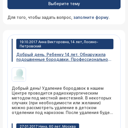
Выберите тему
Для того, чтобы задать вопрос,
заполните форму
.
19.10.2017 Анна Викторовна, 14 лет, Лосино-
Петровский
Добрый день. Ребенку 14 лет. Обнаружила
подошвенные бородавки. Профессионально
занимаетcя спортом. Возможно ли провести в
вашей клинике удаление лазером
(нетравматично)?
Добрый день! Удаление бородавок в нашем
Центре проводится радиохирургическим
методом под местной анестезией. В некоторых
случаях (при необходимости или желании)
можно рассмотреть удаление в детском
отделении под наркозом. После удаления будет
раневая поверхность, для восстановления
которой потребуется не одна неделя.
27.01.2017 Нина, 60 лет, Москва
Приходите на консультацию к дерматологу