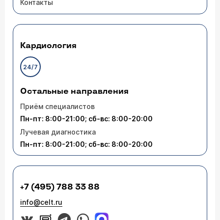
Контакты
05.03.2012 Natali, 35 лет, Грозный
Недавно заметила, что на теле появляются
маленькие бородавки. Что это за болезнь?
Куда мне обратиться? К какому врачу?
Кардиология
24/7
Врач — дерматовенеролог Тараторкин
Валентин Валентинович
Остальные направления
Прежде всего Вам нужно обратиться к врачу-
Приём специалистов
дерматологу для установления точного
диагноза. Бородавки - это разрастания на коже,
Пн-пт: 8:00-21:00; сб-вс: 8:00-20:00
вызванные активностью вируса папилломы
Лучевая диагностика
человека. Вы можете обратиться с этой
проблемой в нашу клинику.
Пн-пт: 8:00-21:00; сб-вс: 8:00-20:00
+7 (495) 788 33 88
info@celt.ru