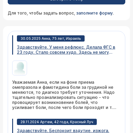
Для того, чтобы задать вопрос,
заполните форму
.
30.05.2025 Анна, 75 лет, Израиль
Здравствуйте. У меня рефлюкс. Делала ФГС в
23 году. Стало совсем худо. Здесь не могу
выпросить проверку. Не дают. Изжоги у меня
нет. Болит за грудиной. Точечно. Бывает
тошнит. Пью разные лекарства. Сейчас
омепрадекс и фамотидин на ночь. Ем мало. На
диете. Надеюсь на Ваш ответ. Спасибо.
Уважаемая Анна, если на фоне приема
Может Дексилант попробовать? Я его когда-
омепразола и фамотидина боли за грудиной не
то пила. Вроде было лучше.
меняются, то диагноз требует уточнения. Надо
тщательно проанализировать ситуацию - что
провоцирует возникновение болей, что
усиливает боли, после чего боли проходят и т.д.
Помогают ли антацидные препараты (альмагель,
маалокс, ренни и т.д.)? Надо понимать, что
28.11.2024 Артем, 42 года, Красный Луч
причиной боли за грудиной может быть не
только рефлюксная болезнь, но и заболевания
Здравствуйте. Беспокоит вздутие, изжога.
других органов грудной клетки, в том числе