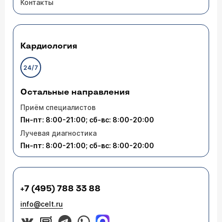
Контакты
врач ничем не помог, особенно заметил эти
выделения после дефекации начинаются.
Здравствуйте, Максим. При колоноскопии
Кардиология
трудно тщательно осмотреть выходной,
последний участок кишки. Поэтому
колоноскопии может быть недостаточно.
24/7
Советую Вам обратиться к проктологу, для
уточнения диагноза нужен осмотр (
расписание
приема
).
Остальные направления
Приём специалистов
Пн-пт: 8:00-21:00; сб-вс: 8:00-20:00
Лучевая диагностика
Пн-пт: 8:00-21:00; сб-вс: 8:00-20:00
+7 (495) 788 33 88
info@celt.ru