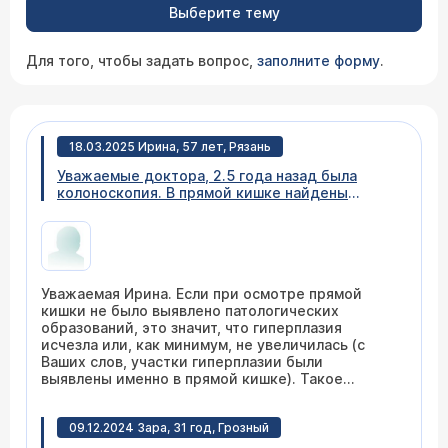
Выберите тему
Для того, чтобы задать вопрос,
заполните форму
.
18.03.2025 Ирина, 57 лет, Рязань
Уважаемые доктора, 2.5 года назад была
колоноскопия. В прямой кишке найдены
участки гиперплазии до 3мм, один отличался
и был удален. Биопсия :зубчатая аденома. На
сегодня сделала ректоскопию, тк недавно
был компрессионный перелом позвонка и
колоно не рекомендовали. Тубус введен на 14
Уважаемая Ирина. Если при осмотре прямой
см и осмотреть часть сигмовидной не смогли
кишки не было выявлено патологических
из за угла. Гиперплазии не обнаружено, те
образований, это значит, что гиперплазия
очевидно ректосигмоидальный отдел не был
исчезла или, как минимум, не увеличилась (с
осмотрен. Подскажите стоит ли волноваться и
Ваших слов, участки гиперплазии были
могла ли уйти гиперплазия?
выявлены именно в прямой кишке). Такое
бывает. Через какое-то время (когда появится
возможность по состоянию позвоночника) в
09.12.2024 Зара, 31 год, Грозный
плановом порядке выполните колоноскопию.