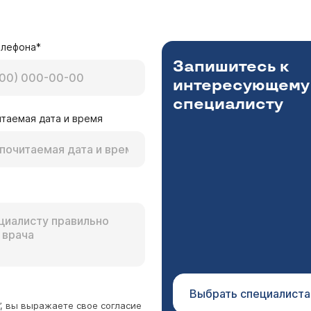
нашем Центре нет специализированного отделения в ста
елефона*
Запишитесь к
интересующему
специалисту
таемая дата и время
аленьком посёлке на камчатке, несколько месяцев
дин глаз окосел, постоянно болела голова, он обр
али томографию и поставили такой диагноз :"ише
лог Новикова Лариса Вагановна
азилярном бассейне с поражением ствола мозга,
 При назначении препаратов для реабилитации после ин
ми и таблетками,потом выписали,сказали что всё
зультаты анализов крови, переносимость препаратов, динамика клинических
па мучается,с каждым днём всё хуже и хуже:так
ев. Реабилитация после инсульта не бывает быстрой. Я
илась.очень прошу вас помочь,так как их местные 
пе назначили лечение по стандартной схеме и корректи
наблюдать и следить за анализами крови. Инсульт - это не самостоятельное
Выбрать специалиста
я, сахарный диабет, васкулит, пороки сердца,
”, вы выражаете свое согласие