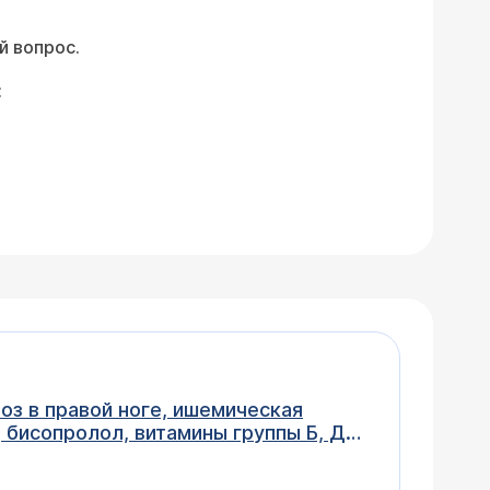
й вопрос.
:
оз в правой ноге, ишемическая
 бисопролол, витамины группы Б, Д3,
?