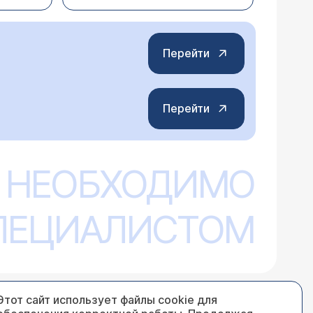
ься и восстановиться, он очень хороший человек.
мнастика, бассейн и др). Нарушения
ельному лечению. Есть все основания
ециализированного санатория или
Перейти
Перейти
з: инфаркт правых подкорковых ядер
 НЕОБХОДИМО
кт головного мозга - это и есть инсульт,
м. К сожалению, мы не всегда способны
СПЕЦИАЛИСТОМ
й только отягчает состояние пациента...
Этот сайт использует файлы cookie для