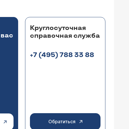
ционаре, если Вы это имеете в виду.
Круглосуточная
 вас
справочная служба
+7 (495) 788 33 88
 назад у него начались проблемы с
атился к врачу, его направили в
мический инсульт по типу
порез отводящего нерва слева"
сульта учитывается много факторов -
 само собой пройдёт и отправили
 же болит голова,болит
врачи разводят на всё это
ровать это лечение должен врач, у
Обратиться