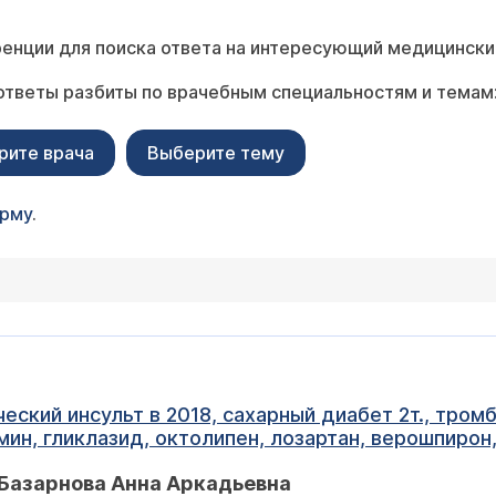
енции для поиска ответа на интересующий медицински
ответы разбиты по врачебным специальностям и темам
рите врача
Выберите тему
орму
.
ский инсульт в 2018, сахарный диабет 2т., тромб
ин, гликлазид, октолипен, лозартан, верошпирон,
 Дуэ Ф? Могут быть какие - то противопоказания
Базарнова Анна Аркадьевна