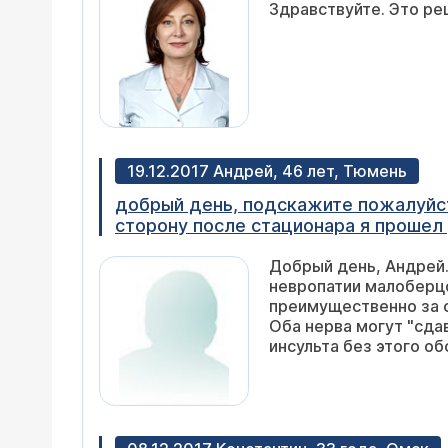
Здравствуйте. Это ре
19.12.2017 Андрей, 46 лет, Тюмень
добрый день, подскажите пожалуйст
сторону после стационара я прошел
хорошая через полтора месяца я вст
Добрый день, Андрей
было и вдруг месяц назад я начал замечать дискомфорт при ходь
невропатии малоберц
пальцы три пальца от мизинца и ног
преимущественно за с
ответ на мой вопрос сейчас прохож
Оба нерва могут "сда
инсульта без этого о