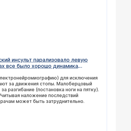
ский инсульт парализовало левую
ах все было хорошо динамика
хорошо патологической походки не
электронейромиографию) для исключения
чают за движения стопы. Малоберцовый
 произошло никто мне не может дать
а разгибание (постановка ноги на пятку).
 Учитывая наложение последствий
врачам может быть затруднительно.