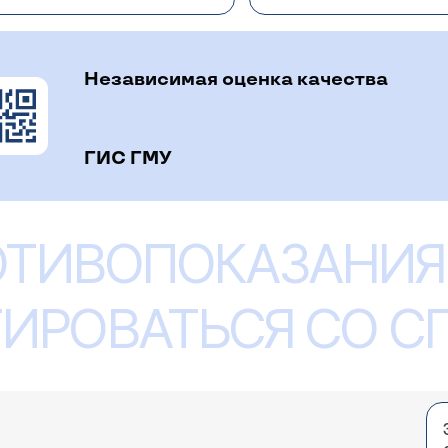
поставлен диагноз инсульт мозжечка. Сможет ли отец реабилитироват
ация проводится с участием специалистов (лечебная ги
й после повреждений мозжечка поддаются восстановит
стойчивого лечения - самостоятельного и в условиях сп
Независимая оценка качества
ентра - результат будет вполне удовлетворительным.
ГИС ГМУ
 о папе 5 мая. Вчера мы его похоронили. Диагно
ругой болезни или это тоже самое? Предыдущее письмо: 05.05.2015 У
ОТИВОПОКАЗАНИЯ
 очень жаль, что Вашему папе не смогли помочь. Инфар
ом Вы писали. Очевидно, поражение было очень больши
ИРОВАТЬСЯ СО 
олезнью, а наличие диабета и сопутствующих заболевани
нования...