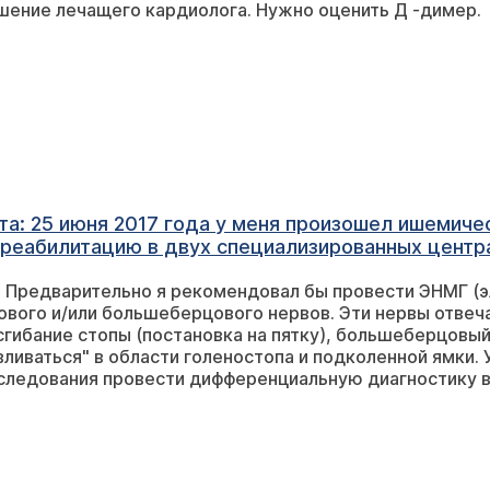
шение лечащего кардиолога. Нужно оценить Д -димер.
а: 25 июня 2017 года у меня произошел ишемиче
 реабилитацию в двух специализированных центр
ал на ноги и начал ходить без помощи все было 
. Предварительно я рекомендовал бы провести ЭНМГ (
бе в левой ноге при постановке ноги начали подгибаться
ового и/или большеберцового нервов. Эти нервы отве
а начала вставать на внешнюю сторону стопы что
гибание стопы (постановка на пятку), большеберцовый з
у еще одну реабилитацию рефлексотерапия
вливаться" в области голеностопа и подколенной ямки.
бследования провести дифференциальную диагностику 