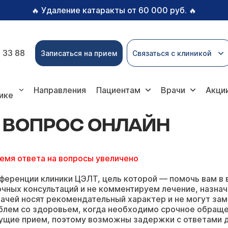
Удаление катаракты от 60 000 руб.
🔥
🔥
 33 88
Записаться на прием
Связаться с клиникой
ос онлайн
Направления
Пациентам
Врачи
Акци
ике
Ь ВОПРОС ОНЛАЙН
ремя ответа на вопросы увеличено
ференции клиники ЦЭЛТ, цель которой — помочь вам в 
чных консультаций и не комментируем лечение, назнач
ачей носят рекомендательный характер и не могут зам
блем со здоровьем, когда необходимо срочное обращ
ущие прием, поэтому возможны задержки с ответами д