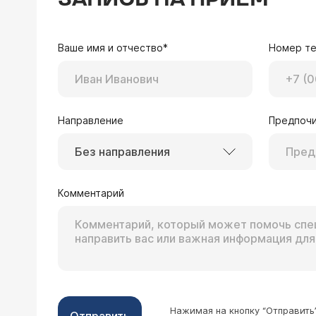
Уважаемая Лариса, в 
Ваше имя и отчество*
Номер т
Направление
Предпочи
Без направления
13.05.2016 Ольга, 27 лет, Кингисепп
Папе 52 года, живёт он далеко, в м
глазами: начало двоиться в глазах, о
Комментарий
петропавловск-камчатский, там сдел
Врач — врач-невро
лакунарного инфаркта в вертебро-б
Здравствуйте, Ольга.
.лечили его пару недель капельница
сопутствующие заболевания, ре
домой.но само собой не проходит,па
проявлений и др. После инсульта прошло всего несколько месяц
глазница,теперь ещё и тошнота появ
думаю, что Вашему па
руками.заранее спасибо!
которого есть возможность его 
заболевание, а осложнение основного (например: гипертони
Нажимая на кнопку “Отправить