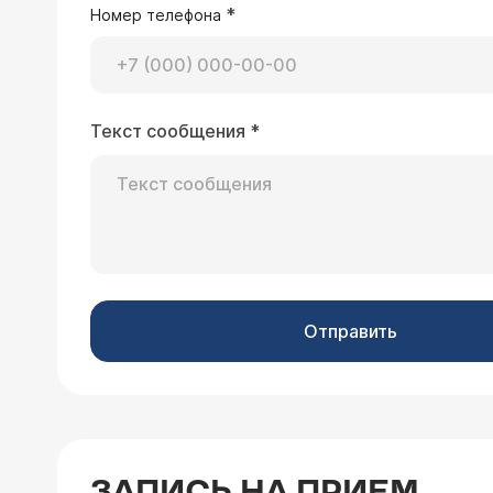
*
Номер телефона
Текст сообщения
*
18.04.2025 Кристина, 31 год, Москва
Добрый день! Прошу помочь расшифр
исследования проводилась регистрац
равное 69 уд/мин, зарегистрировано 
Врач — кардиолог 
зарегистрировано в 13:25 во время 
(
расписание приема
)(
ритм. Нарушения проводимости и Пау
нормы.
экстрасистол . - 757 Желудочковые , 
в пределах нормы.» 31 неделя беременности. До беременности «Эктопическая наджелудочковая активность не
Отправить
зарегистрирована. Эктопическая ж
экстрасистолами. Интервал Q-T - в 
08.04.2025 Гриша, 25 лет, Питер
ЗАПИСЬ НА ПРИЕМ