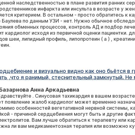
у. В заключении: Нарушение хода ПА с обеих сторон.
ая извитость ВСА справа без гемодинамически зн
о обычное обследование у кардиолога. оценка реальных
да ЛЖ сохранена. Зон асинергии не выявлено. Пр
исходя из первичной оценки пациентки. для предварительного анализа достаточно
. мочевая кислота гликированный
еин.
ердцебиение и визуально видно как оно бьётся в 
ать ,что я ранимый, стеснительный,замкнутый. Не
ь, бывает что я его как то слабо ощущаю если у
Базарнова Анна Аркадьевна
оснусь появляется ощущение ,что сердце опять н
Здравствуйте . Синусовая тахикардия в вашем возрасте допустима, хотя, ес
ко говорит у меня сердце начинает прямо прыгать
вление жалоб кардиолог может временно назначить препарат для ур
ия и пульс бьётся всегда ближе к 100.
нервной системы, как врожденных, так и связанных с
ичиной сердцебиения могут быть и другие факторы : проблемы с щитовидной ж