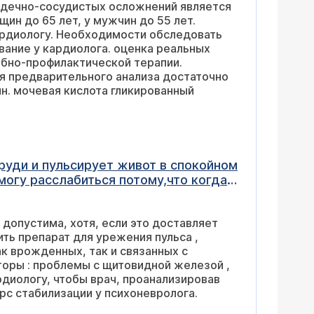
ачимого сдвига. Незначительная
изнаков льготной гипертензии нет.
Диастолическая дисфункция 1 типа. Выпота в перикарде нет. Заранее большое спасибо. пожалуйста? Заранее спасибо.
груди и пульсирует живот в спокойном
 могу расслабиться потому,что когда я
стаю и потом иду спать именно ближе
ачало ощущатся. Ещё меня почему то
ли это доставляет
 в груди. В больнице я только
ежения пульса ,
елезой ,
все факторы решил нужна ли вам медикаментозная терапия или возможно курс стабилизации у психоневролога.