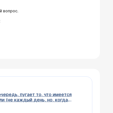
й вопрос.
:
 когнитивных функций. Маме – 60 лет.
 знаю на какие исследования