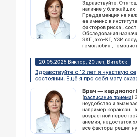
Здравствуйте. Отягощенной наследственностью в плане развития ранних сердечно-сосудистых осложнений является
записаться. Последние узи сосудов шеи и эхо делали в 2023 год
наличие у ближайших родственников инфаркта или инсульта в возрасте у женщин до 65 лет, у мужчин до 55 лет.
Малый диаметр ПА справа. С-образн
Преддеменция не является критерием. В остальном - просто обратитесь к кардиологу. Необходимости обследовать
эктазия ВЯВ справа. Створки клапанов и стенка аорты уплотнены. Умеренно выраженные признаки гипертрофии миокарда
ее именно в институте Баулева по данным УЗИ - нет. Нужн
ЛЖ. Глобальная сократимость миокар
факторов риска , состояния обменных процессов, контроль АД и подбор лечебно-профилактической терапии.
Обследования назначит кардиолог 
ЭКГ ,эхо-КГ, УЗИ сосудов шеи, липидный профиль, липопротеин ( а ) , креатинин
гемоглобин , гомоцист
20.05.2025 Виктор, 20 лет, Витебск
Здравствуйте с 12 лет я чувствую с
состоянии. Ещё я про себя магу сказ
чувствую его мне это сложно сделат
Врач — кардиолог 
к ночи ,а как только я посплю и пр
(
расписание приема
) 
раздражает очень когда кто-то гром
неудобство и вызывает поя
узнал,что у меня синусовая тахикард
например кораксан. Помимо особенностей вегетативной 
возрастной перестройкой - пр
анемия, недостаток электролитов. Вам лучше обратиться к терапевту или кардиологу, чтобы врач, проанализировав