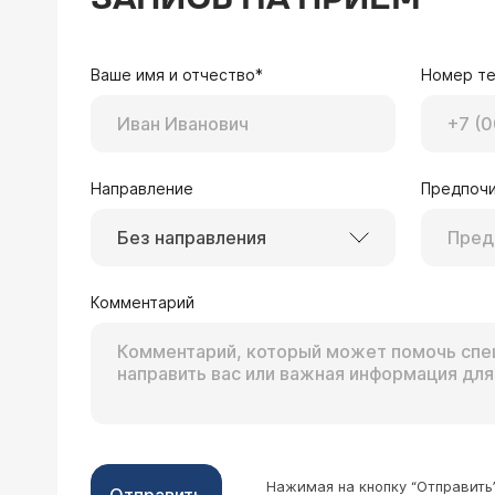
Доброго времени. С детства со шко
ударов. Не обращался по этому повод
предлагали, но я не знаю когда буд
Врач — кардиолог 
реально очень сильные и учащенные.
Ваше имя и отчество*
Номер т
Здравствуйте, Гриша.
получится сразу его посетить. Скажи
может быть нормой. 
приступы бывают от трех до четырех 
системы и гормональным профилем. Диагноз WPW - это всегда врожденное состояние, его видно на ЭКГ. Если это
дойдут ли дело до операции? Что 
скрытый WPW, то необходимости его отслеживать нет, если приступы не сопровождаются ускорением чсс более 140
ударов в минуту.
Направление
Предпочи
Без направления
22.02.2025 Ирина, 58 лет, г. Санкт-Пет
Комментарий
Здравствуйте. Посоветуйте где еще
более 10 лет. Внезапные, могут быть
суточный мониторинг 3 раза в норме 
Врач — кардиолог 
есть, врачи сказали не могут быть п
Здравствуйте. Обычно причин две. 1. нарушения вегетативной нервной сист
посоветуете пройти по исследованию
врожденных особенностей проводящей с
пароксизмы невозможно, то при обследовании у аритмолога иногда проводят провокац
характера аритмии и 
Нажимая на кнопку “Отправить
полному исчезновени