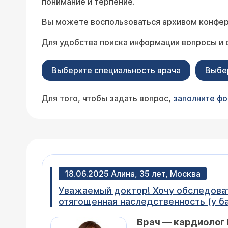
понимание и терпение.
Вы можете воспользоваться архивом конфер
Для удобства поиска информации вопросы и 
Выберите специальность врача
Выбе
Для того, чтобы задать вопрос,
заполните ф
18.06.2025 Алина, 35 лет, Москва
Уважаемый доктор! Хочу обследовать маму на предмет сосудов и сердца. В первую очередь, пугает то, что имеется
отягощенная наследственность (у бабушки - преддеменция). Из жало
бывают, очень сильные), болезненна
Врач — кардиолог 
Прилагаю результаты последних узи,