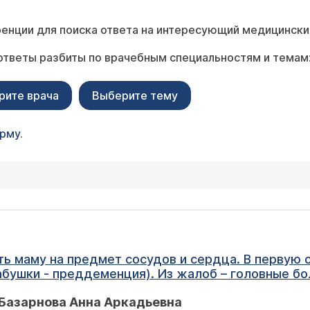
енции для поиска ответа на интересующий медицински
ответы разбиты по врачебным специальностям и темам
рите врача
Выберите тему
орму
.
б – головные боли (не каждый день, но, когда
я реакция на погоду, скачки давления, ухудшение
Базарнова Анна Аркадьевна
 сейчас хочу обследовать маму в Бакулева, но не