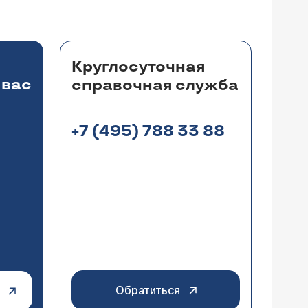
в минуты достигали до двух ста
е в порядке, на узи тоже, холтер
лучай , но удары в минуту бывают
 времени. Так как я работаю не
едкое или ситуационно обусловленное -
тоже все чисто нигде не показано. А
Круглосуточная
боты вашей вегетативной нервной
. Поставят ли мне диагноз впв, и
 вас
справочная служба
+7 (495) 788 33 88
нтрикулярной тахикардии. Приступы
ло и 200. Кардиограмма в норме,
дало. Те возрастные изменения что
. Где еще искать причину и что
Обратиться
диочастотной аблации - что приводит к