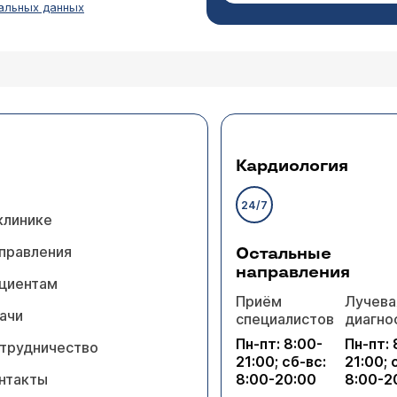
альных данных
к
ности принимала анаприлин (панические атаки, с
ще несколько раз по 5-10 мг раз в день. Какие п
Базарнова Анна Аркадьевна
Кардиология
лин можно принимать при беременности при любом сро
24/7
клинике
правления
Остальные
направления
циентам
Приём
Лучева
ачи
специалистов
диагно
Пн-пт: 8:00-
Пн-пт: 
варе 24 года холтером выявлена фибриляция пред
трудничество
21:00; сб-вс:
21:00; 
оксизмальная тахикардия, и авурт ставили. Назн
нтакты
8:00-20:00
8:00-2
ердце после стимуляции восстанавливается само, 