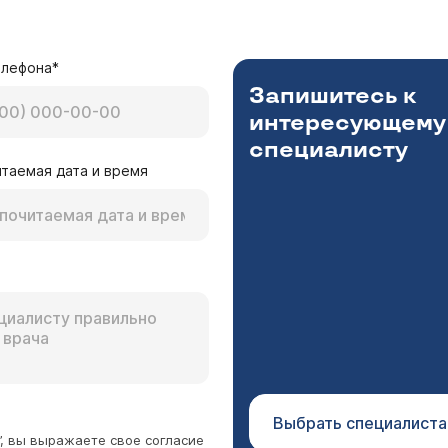
льных времен часто были приступы сердца удары 
у никогда , научился сам справляться. На ЭКГ вс
ет следующий приступ чтобы зафиксировать это с
Базарнова Анна Аркадьевна
 Врач сказал сдать анализы и приезжать в скором
елефона*
 В вашем возрасте приступообразное сердцебиение - р
те пожалуйста, почему на ЭКГ все чисто , на узи 
Запишитесь к
Скорее всего, приступы обусловлены особенностью ра
раз в месяц. Всегда по разному , от 3 до 15 минут
интересующему
ожидать вообще?
специалисту
таемая дата и время
ербург
 можно искать причину параксизмальной суправе
 днем, могут ночью. В основном 145 в минуту. Бы
. Под нагрузкой, тоже ок. Узи сердца ничего не 
Базарнова Анна Аркадьевна
ричиной. Есть гипотериоз с АИТ, но компенсирован
емы или связь с психосоматикой, 2. наличие
. Заранее спасибо .
истемы сердца - дополнительных путей проведения. Если уловить
ионные пробы для уточнения
Выбрать специалиста
выбора метода лечения. Иногда это проведение РЧА- ра
”, вы выражаете свое согласие
ю пароксизмов.