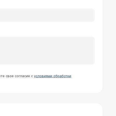
нь волнуюсь. «На протяжении
 1,18 . Минимальное значение ЧСС,
С, равное 128 уд/мин,
 88/93/79 Основной ритм - Синусовый
: - 2 одиночных наджелудочковых
 квадригеминия 12 . Интервал PQ и QT
ете свое согласие с
условиями обработки
очными мономорфными желудочковыми
тически значимой динамики.»