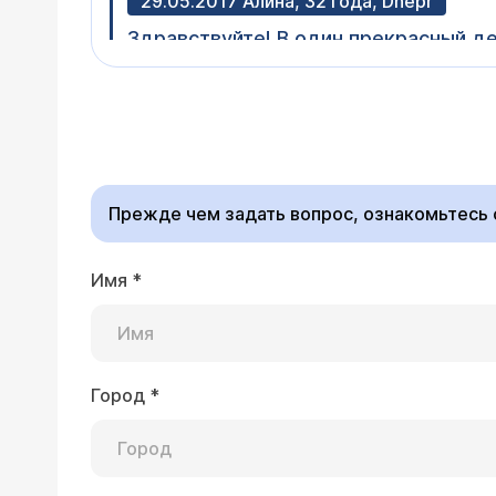
29.05.2017 Алина, 32 года, Dnepr
Здравствуйте! В один прекрасный д
перекатывающиеся легкие боли с ур
слизью. Вечером поднялась температ
Врач — гастроэнте
Анализ кала общий, показал ph 6,5, 
Здравствуйте! Осмотр проктолога обязателен для назначения правильного лечения геморроя (могут быть не только
слизи. Остальное в норме. Все это
наружные , но и внут
бесследно. Соблюдаю диету, беспок
терапевту, дерматоло
меньше, но все еще есть в виде ши
прием к врачу с резул
быть и к как лечить, обязателен ли
Прежде чем задать вопрос, ознакомьтесь
Имя
*
26.05.2017 Ольга, 26 лет, Могилёв
Добрый день. Недавно делала колоно
сказал, лишь написал в заключении: Без вид
Эпителий слизистой толстой кишки с
Город
*
Врач — гастроэнте
Добрый день. Пролифе
нашли.