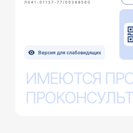
Здравствуйте, Ольга.
Л041-01137-77/00368560
Стоимость консультац
08.02.2017 Галина, 69 лет, Москва
Версия для слабовидящих
Здравствуйте! У меня много лет повышено СОЭ (35 - 37). Гастроскопия выявила эрозивный га
сигмовидной кишки. Врачи сказали, 
особенностью. Что мне делат
ИМЕЮТСЯ ПР
Врач — гастроэнте
Здравствуйте! Повыше
увеличить СОЭ, но то
ПРОКОНСУЛЬТ
гастроскопии), то над
пациентов с ускоренн
27.01.2017 Валерия, 45 лет, Гомель