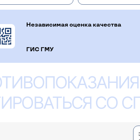
 Гастродуоденальный рефлюкс в нашей клинике лечат м
ии гастроэнтеролога 3200 рублей.
Независимая оценка качества
ГИС ГМУ
стрит? колоноскопия - полип
что эти диагнозы не повышают СОЭ, и что такой С
ь? Спасибо.
ОТИВОПОКАЗАНИЯ
ролог Стасева Ирина Вячеславовна
нное СОЭ говорит чаще всего о каком-либо воспалении
лько в период обострения. Если СОЭ не снижается после
ИРОВАТЬСЯ СО 
о искать другую причину, т.е. проводить дообследован
ым СОЭ направляют к ревматологу.