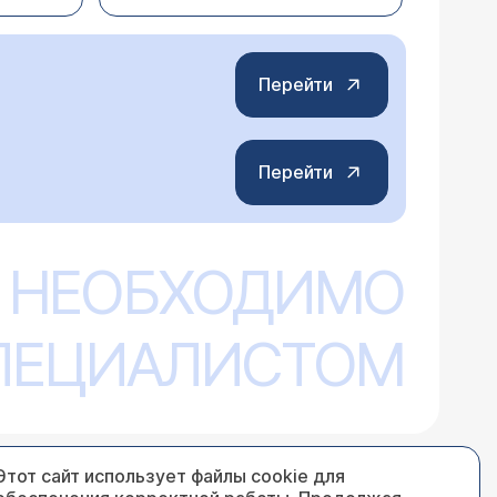
едикаментозно (консервативно).
Перейти
Перейти
ОЭ м.б. моей индивидуальной
 НЕОБХОДИМО
 в организме. Острые эрозии могут
 заживления эрозий (а это видно на
СПЕЦИАЛИСТОМ
ие. Очень часто для уточнения диагноза
Этот сайт использует файлы cookie для