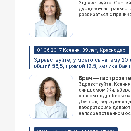
Здравствуйте, Сергей
дуодено-гастрального
разбираться с причин
01.06.2017 Ксения, 39 лет, Краснодар
Здравствуйте, у моего сына, ему 20
общий 56,5, прямой 12,5, хелика бак
анализы в норме, УЗИ жкт норма. Ч
Врач — гастроэнте
Здравствуйте, Ксения
синдромом Жильбера 
правом подреберье мо
Для подтверждения д
лабораториях делают 
непосредственном осм