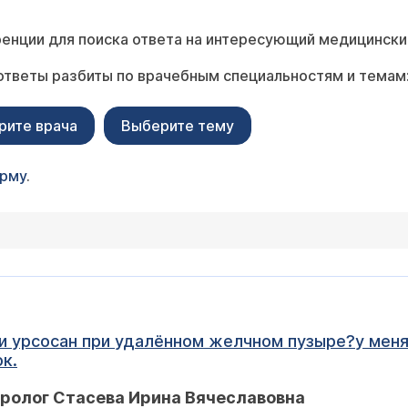
енции для поиска ответа на интересующий медицински
ответы разбиты по врачебным специальностям и темам
рите врача
Выберите тему
орму
.
 урсосан при удалённом желчном пузыре?у меня
к.
ролог Стасева Ирина Вячеславовна