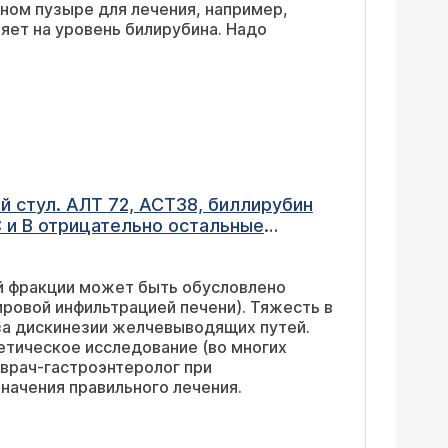
ном пузыре для лечения, например,
яет на уровень билирубина. Надо
й стул. АЛТ 72, АСТ38, биллирубин
 С и В отрицательно остальные
ой фракции может быть обусловлено
овой инфильтрацией печени). Тяжесть в
-за дискинезии желчевыводящих путей.
етическое исследование (во многих
 врач-гастроэнтеролог при
начения правильного лечения.