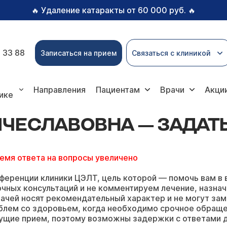
Удаление катаракты от 60 000 руб.
🔥
🔥
 33 88
Записаться на прием
Связаться с клиникой
ны Вячеславовны
Направления
Пациентам
Врачи
Акци
ике
ЯЧЕСЛАВОВНА — ЗАДАТ
ремя ответа на вопросы увеличено
ференции клиники ЦЭЛТ, цель которой — помочь вам в 
чных консультаций и не комментируем лечение, назнач
ачей носят рекомендательный характер и не могут зам
блем со здоровьем, когда необходимо срочное обращ
ущие прием, поэтому возможны задержки с ответами д