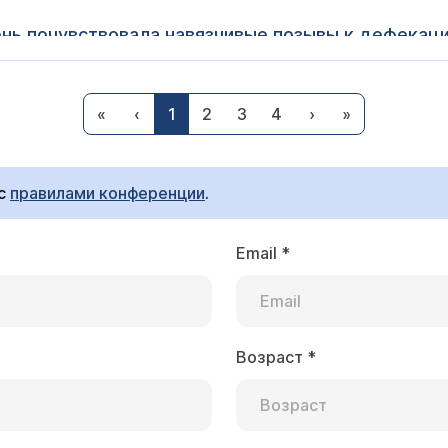
ень почувствовала навязчивые позывы к дефекаци
чанием. Диареи не оказалось, но кал с желтоват
ура до 37,3. Несколько раз ходила в туалет со с
ролог Стасева Ирина Вячеславовна
лейкоциты до 5 в слизи. Слизь в умеренном кол-в
«
‹
1
2
3
4
›
»
 сопровождалось сыпью, периодически возникающ
ренние узлы). Кроме того, Вам обязательно необходимо
оят только позывы к дефекации легкие, и жжение
гу) в связи с сохраняющейся сыпью. Обязательно пере
шки в правой части. Сыпь продолжает беспокоить
ьтатами анализа).
 осмотр проктолога или обратиться к гастроэнтер
 с
правилами конференции
.
Email
*
скопию (всю жизнь мучают запоры, и год не прох
имых патологий. Через неделю пришли результаты биопсии. 
 признаками пролиферации. Объясните пожалуйст
Возраст
*
ролог Стасева Ирина Вячеславовна
рация - это деление клеток, которое происходит в норм