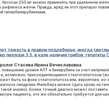
. Урсосан 250 мг можно применять при удаленном желч
 рефлюкса желчи. Правда, вряд ли этот препарат повли
ой гипербилирубинемии.
 лет тяжесть в правом подреберье, иногда светлы
тер пиллори 3,5, в кале наличие грибов, гепатиты
то это может быть?
ролог Стасева Ирина Вячеславовна
, повышение уровня АЛТ и билирубина за счет непрям
и, возможно, присоединяющимся стеатогепатозом (жир
жет быть на фоне стеатогепатоза или, вероятнее, из
иагноза синдрома Жильбера можно сдать кровь на ген
такой анализ). Более точный диагноз может поставить
отре пациента, это же обязательно требуется для наз