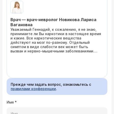
токсическая энцефалопатия, после того как я
употреблял наркотики. Я думаю не надо
говорить какие, помимо слабости в ногах и
расстройства речи меня начали беспокоить
Врач — врач-невролог Новикова Лариса
глаза, точнее веки, перестали слушаться,
утром без массажа век не могу открыть глаз,
Вагановна
если есть какое-нибудь решение моей
Уважаемый Геннадий, к сожалению, я не знаю,
проблемы, подскажите, что делать и лечится
принимаете ли Вы наркотики в настоящее время
ли это?
и какие. Все наркотические вещества
действуют на мозг по-разному. Отдельный
симптом в виде слабости век может быть
вызван и нервно-мышечными заболеваниями.
Необходим осмотр неврологом очно, а также
дополнительные методы обследования,
например, МРТ головного мозга, ЭМГ. Только
при наличии объективных данных можно
рекомендовать лечение.
Прежде чем задать вопрос, ознакомьтесь с
правилами конференции
.
Имя
*