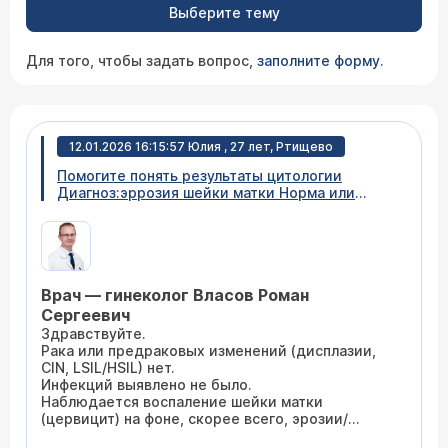
Выберите тему
Для того, чтобы задать вопрос,
заполните форму
.
12.01.2026 16:15:57 Юлия , 27 лет, Ртищево
Помогите понять результаты цитологии
Диагноз:эррозия шейки матки Норма или
доброкачественные изменения:
1.3.воспалительный процесс слизистой 1.4.
Микроорганизмы не обнаружены 1.5. Другие
доброкачественные
изменения:воспаление;лейкоциты,
Врач — гинеколог Власов Роман
цилиндрический, промежуточный,
поверхностный эпителий с реактивными
Сергеевич
изменениями.
Здравствуйте.
Рака или предраковых изменений (дисплазии,
CIN, LSIL/HSIL) нет.
Инфекций выявлено не было.
Наблюдается воспаление шейки матки
(цервицит) на фоне, скорее всего, эрозии/
эктопии.