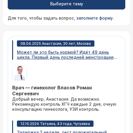
Выберите тему
Для того, чтобы задать вопрос,
заполните форму
.
08.04.2025 Анастасия, 30 лет, Москва
Может ли это быть нормой? Идёт 49 день
цикла. Первый день последней менструации
29 января. Цикл 30-35 дней. Возможна
поздняя овуляция. ПА был 15 февраля (с
использованием Актифер гель),17,22,28
Февраля. 2 марта задержка, 3 марта делаю
тест (результат сомнительный,одна
Врач — гинеколог Власов Роман
яркая,вторая тусклая) 5 марта ХГЧ 65.26 7
марта ХГЧ 129.81 11 марта ХГЧ 696 15 марта
Сергеевич
1318 16 марта на узи видят эндометрий
Добрый вечер, Анастасия. Да возможно.
15мм,на левом яичнике желтое тело 24 мм,
Рекомендую контроль ХГЧ каждые 2 дня, очную
фолликул 23 мм. Плодного яйца не видно на
консультацию гинеколога, УЗИ контроль.
узи, самочувствие хорошее, грудь болит,
усталость. Врач сказала плохой рост ХГЧ и
возможно ВБ. Возможно ли это позднее
12.10.2024 Татьяна, 43 года, Чугуевка
оплодотворение? Норма ли это ?
Задержка 2 недели, тест положительный,