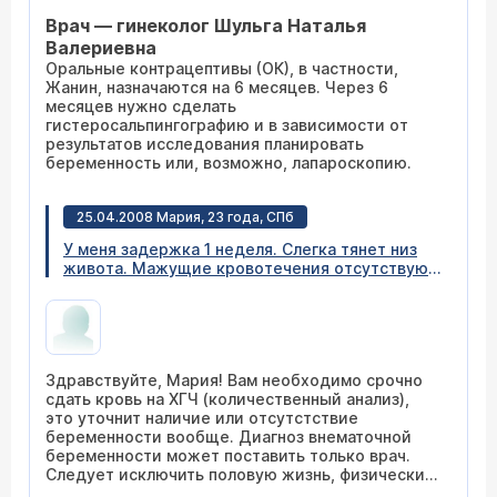
противозачаточные таблетки "Жанин". Стоит
Врач — гинеколог Шульга Наталья
ли мне их принимать и сколько месяцев?
Через сколько можно планировать
Валериевна
беременность после их приема. Хочу быстрее
Оральные контрацептивы (ОК), в частности,
забеременеть!
Жанин, назначаются на 6 месяцев. Через 6
месяцев нужно сделать
гистеросальпингографию и в зависимости от
результатов исследования планировать
беременность или, возможно, лапароскопию.
25.04.2008 Мария, 23 года, СПб
У меня задержка 1 неделя. Слегка тянет низ
живота. Мажущие кровотечения отсутствуют.
Вчера была на УЗИ. В полости матки плодного
яйца не выявлено. Но тем не менее все
признаки беременности на лицо: грудь стала
болезненной и тяжелой, тошнота, сонливость,
тест положительный. Может ли это быть
Здравствуйте, Мария! Вам необходимо срочно
внематочная беременность или просто очень
сдать кровь на ХГЧ (количественный анализ),
маленький срок (УЗИ не выявило плод)? Какие
это уточнит наличие или отсутстствие
основные симптомы внематочной
беременности вообще. Диагноз внематочной
беременности?
беременности может поставить только врач.
Следует исключить половую жизнь, физические
нагрузки, не выезжать кудо-либо, где