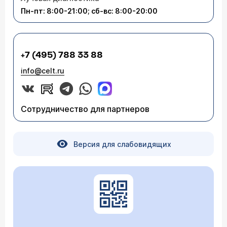
Пн-пт: 8:00-21:00; сб-вс: 8:00-20:00
20.03.2008 Татьяна, 33 года, Москва
У меня дважды была внематочная
беременность, прошло 10 лет, хочется
ребёнка, куда обратиться? И это возможно?
+7 (495) 788 33 88
info@celt.ru
Врач — гинеколог Шульга Наталья
Валериевна
Сотрудничество для партнеров
Если трубы удалены, единственным способом
забеременеть является процедура ЭКО
(экстракорпоральное оплодотворение). В
Москве работают более 10 центров ЭКО.
Версия для слабовидящих