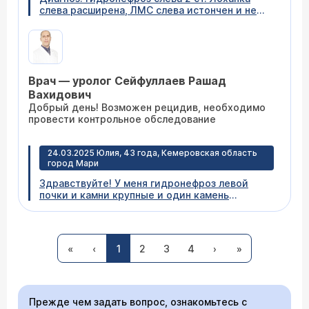
слева расширена, ЛМС слева истончен и не
контрастируется. В феврале 2024 перенесена
пластика гидронефроза. На июнь 2024: Узи
левой почки: полостная система расширена за
счет лоханки 26 мм Креатенин 70 Давящие,
ноющие боли слева в последнее время
Врач — уролог Сейфуллаев Рашад
участились. Допустимы ли подобные
симптомы спустя 5 месяцев после операции?
Вахидович
Или это может быть подозрение на рецидив?
Добрый день! Возможен рецидив, необходимо
провести контрольное обследование
24.03.2025 Юлия, 43 года, Кемеровская область
город Мари
Здравствуйте! У меня гидронефроз левой
почки и камни крупные и один камень
показало на урографии, что камень подкатил к
мочеточнику. Скажите пожалуйста, какую
будут делать мне операцию и можно будет
сделать её бесплатно по полюсу ОМС или
«
‹
1
2
3
4
›
»
квоте ? Спасибо
Врач — уролог Сейфуллаев Рашад
Вахидович
Добрый день! необходимо сделать МСКТ почек,
Прежде чем задать вопрос, ознакомьтесь с
после чего можно будет выбрать метод