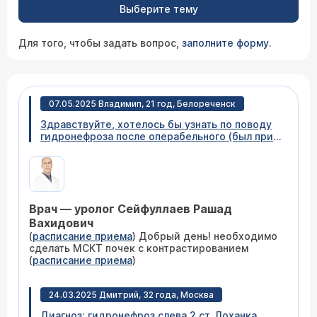
Выберите тему
Для того, чтобы задать вопрос,
заполните форму
.
07.05.2025 Владимип, 21 год, Белореченск
Здравствуйте, хотелось бы узнать по поводу
гидронефроза после операбельного (был при
рождении. Живу полноценной жизнью и
вроде ничего не беспокоит, просто иногда
переживаю что что-то может случится.
Врачей проходил, вроде все нормально.
Интересует вопрос о том, что он полностью
Врач — уролог Сейфуллаев Рашад
убрался, этот гидронефроз или нет?
Вахидович
(
расписание приема
) Добрый день! необходимо
сделать МСКТ почек с контрастированием
(
расписание приема
)
24.03.2025 Дмитрий, 32 года, Москва
Диагноз: гидронефроз слева 2 ст. Лоханка