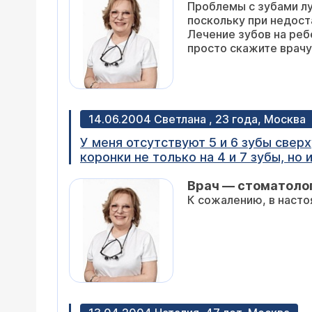
Проблемы с зубами лу
поскольку при недост
Лечение зубов на реб
просто скажите врачу
14.06.2004 Светлана , 23 года, Москва
У меня отсутствуют 5 и 6 зубы сверх
коронки не только на 4 и 7 зубы, но 
хотелось бы узнать, как долго длит
Врач — стоматолог
службы?
К сожалению, в насто