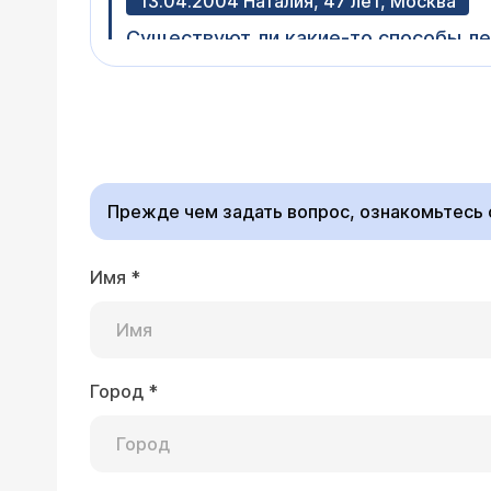
13.04.2004 Наталия, 47 лет, Москва
Существуют ли какие-то способы ле
Врач — стоматолог
Пришеечный кариес и 
стоматологу
(расписа
Прежде чем задать вопрос, ознакомьтесь
Имя
*
15.03.2004 Владимир, 24 года, Вороне
У меня вот уже несколько лет непон
некоторых зубах на месте прежней 
Врач — стоматолог
Город
*
Вначале необходимо 
пришеечный кариес, клиновидный 
Вам необходимо обрат
имеющихся заболеван