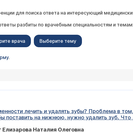
енции для поиска ответа на интересующий медицински
ответы разбиты по врачебным специальностям и темам
рите врача
Выберите тему
орму
.
, что мне до беременности поставили
бы поставить на нижнюю, нужно удалить зуб. Что
 Елизарова Наталия Олеговна