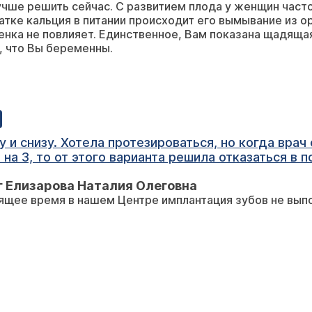
чше решить сейчас. С развитием плода у женщин част
атке кальция в питании происходит его вымывание из ор
енка не повлияет. Единственное, Вам показана щадяща
, что Вы беременны.
у и снизу. Хотела протезироваться, но когда врач
и на 3, то от этого варианта решила отказаться в 
ся процесс установки имплантантов, сколько прим
 Елизарова Наталия Олеговна
ящее время в нашем Центре имплантация зубов не вып