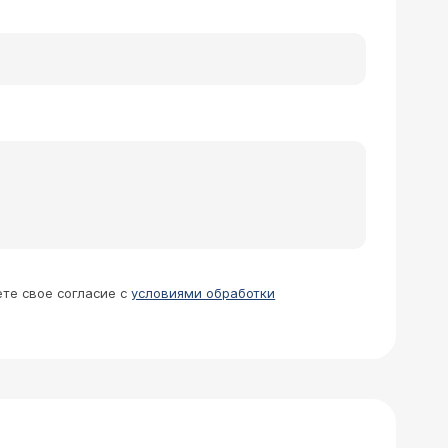
ругие причины. Начните с консультации
ии, Вы можете обратиться к
ется по телефону 788-33-88, добавочный
ете свое согласие с
условиями обработки
нарастили в Вашем Центре (поставили
его место коронку? Как много
 бы уложиться по времени в каникулы