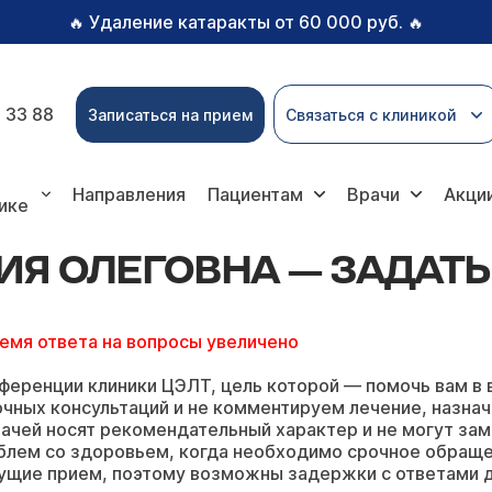
Удаление катаракты от 60 000 руб.
🔥
🔥
 33 88
Записаться на прием
Связаться с клиникой
тальи Олеговны
Направления
Пациентам
Врачи
Акци
ике
ИЯ ОЛЕГОВНА — ЗАДАТ
ремя ответа на вопросы увеличено
ференции клиники ЦЭЛТ, цель которой — помочь вам в 
чных консультаций и не комментируем лечение, назнач
ачей носят рекомендательный характер и не могут зам
блем со здоровьем, когда необходимо срочное обращ
ущие прием, поэтому возможны задержки с ответами д