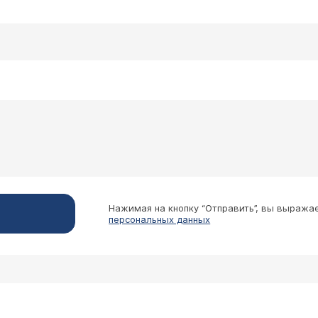
есна. С чем это может быть связано?
 Елизарова Наталия Олеговна
огут быть проявлением пародонтоза, но могут быть и д
 который поможет Вам в решении проблемы. При желан
Центра, предварительная запись на прием осуществля
Нажимая на кнопку “Отправить”, вы выража
персональных данных
ополам передний резец. Лет семь назад мне его 
ю часть зуба вместе со штифтом и поставить на 
лько это будет ориентировочно стоить? Хотелось
 Елизарова Наталия Олеговна