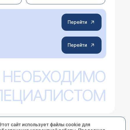
Перейти
Перейти
 во рту появилась небольшая белая
не назначили лечение лазером. Теперь
лько не пробовала. Холисал,
 НЕОБХОДИМО
смотреть... причём лучше - в динамике...
ьного не говорят. Не знаю, стоматит
виде мази и/или антигерпетические
 поможет? Появляется небольшой
нитета, имеет генетическую
Вы что порекомендуете? С
СПЕЦИАЛИСТОМ
, др.Бельфер
Этот сайт использует файлы cookie для