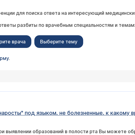
енции для поиска ответа на интересующий медицински
ответы разбиты по врачебным специальностям и темам
рите врача
Выберите тему
орму
.
аросты" под языком. не болезненные. к какому 
ри выявлении образований в полости рта Вы можете обр