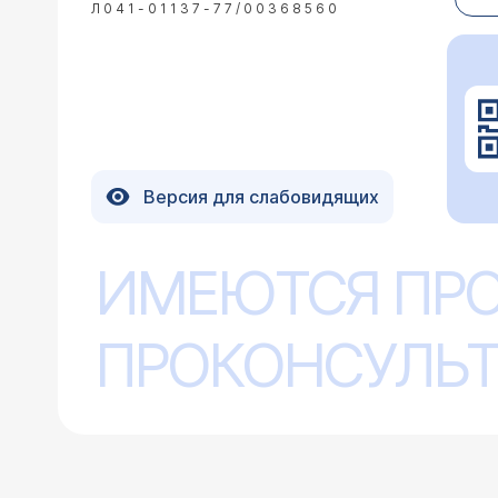
Л041-01137-77/00368560
специалисту мне обратиться с моей
28.12.2009 Елена, 33 года, Губкин
Версия для слабовидящих
Здравствуйте! Хотелось бы получить
язвочка во рту. Очень болезненная. 
эти язвочки постоянно появляются во
ИМЕЮТСЯ ПР
Здравствуйте! Конечно
стоматофит, солкосерил дентальная, 
По описанию очень по
это или что еще? Никогда раньше я
таблетки внутрь (аци
волдырь, лопается и долго заживает
ПРОКОНСУЛЬТ
предрасположенность.
уважением, Горшкова
10.07.2009 Елена, 51 год, Красноярск