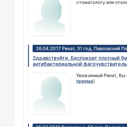
стоматологу или отол
26.04.2017 Ринат, 31 год, Павловский П
Здравствуйте. Беспокоит плотный белый налет на 
антибактериальной фагочувствительно
Подскажите к какому врачу следует
Уважаемый Ринат, Вы 
кроме рефлюксной болезни и хелико
приема
).