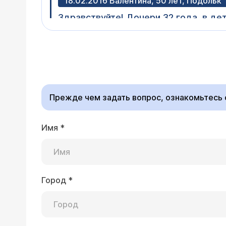
18.02.2016 Валентина, 50 лет, Подольк
Здравствуйте! Дочери 32 года, в де
возникает периодически. Стоматоло
Стоматитом (постоянно) страдают теперь и внучки (7 и 11 лет). Посоветуйте, пожалуйста, к каким 
Уважаемая Валентина, 
обратиться и какие анализы надо сд
воздействия лекарств
гастроэнтерологу.
Прежде чем задать вопрос, ознакомьтесь
Имя
*
18.12.2015 Наталья, 40 лет, Москва, Зе
Здравствуйте! У моего 19 летнего с
слизистой оболочке полости рта (на
непрерывно. Мы обследовались и леч
Город
*
Врач — оторинола
ревматологии не подтверждает рол
Уважаемая Наталья, пе
препаратов и приёма антибиотика «В
всему, обследование 
высыпания стали многочисленными с 
проведенного обследо
атрофированным – красное, яркое вы