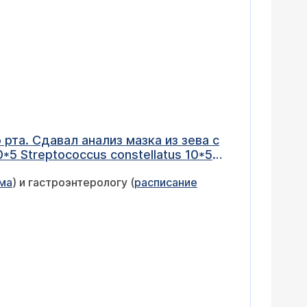
 зева с
5 Streptococcus constellatus 10*5
верхъестественного он не обнаружил,
ма
) и гастроэнтерологу (
расписание