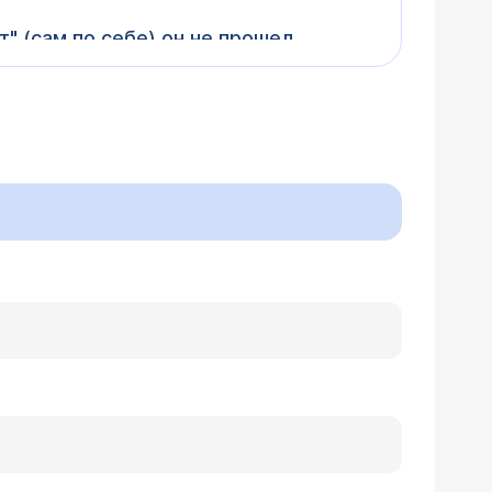
" (сам по себе) он не прошел,
ранки синькой, мазью (бесполезно).
", а, как видно из диагноза, в результате
оларингологу и, возможно, к
ния, с некоторой периодичностью, на
еднее время появляются почти
обились. Обследование в
урса иммуностимулирующих
з Вашего письма трудно, хотя, судя по
 но после окончания курса лечения,
надо познакомиться с данными
. Горло при этом выглядит
с на очную консультацию, будем
 фарингит, глоссит. Недавно