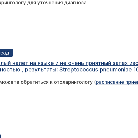
арингологу для уточнения диагноза.
осад
языке и не очень приятный запах изо рта. Сдавал анализ мазка из
стью , результаты: Streptococcus pneumoniae 10*
 обратиться? У гастроэнтеролога был и ничего с
можете обратиться к отоларингологу (
расписание прие
бактер. Заранее спасибо.