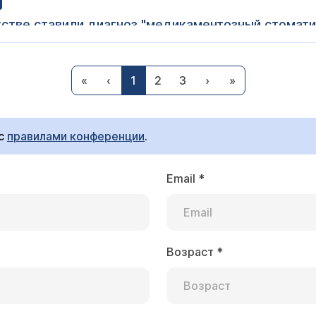
тстве ставили диагноз "медикаментозный стоматит
ги городской клиники рекомендуют обрабатывать 
специалистам еще
"медикаментозный стоматит" не возникает "сам по себе
ать?
«
‹
1
2
3
›
»
енных препаратов. Обращаться надо к стоматологу, от
 с
правилами конференции
.
Email
*
леноград
ына в течение 6 лет появляются афтозные высыпа
 языке не бывает). Начинались изредка, а в посл
ились у многих врачей, но результата так и не д
Возраст
*
ринголог Дебрянский Владимир Алексеевич
и аутоиммунного процесса. Недавно, во время к
рвый вопрос - какой установлен диагноз? понять это и
ильпрафен», высыпания прекратились на 3 недели,
проводилось и не раз. Чтобы ответить на Ваш вопрос, 
локализацией либо в одном месте, либо в другом
вания и схемами проведенного лечения, приглашаю ва
ражен сосудистый рисунок. Врачи ставят диагноз: