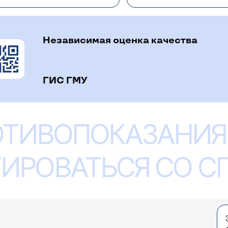
 проблемой.
Независимая оценка качества
ГИС ГМУ
 Вашу консультацию. Несколько лет назад у меня
Я подумала, что это стоматит, сходила к врачу м
 рту: на языке, щеках и пр. Какие лекарства я то
ОТИВОПОКАЗАНИЯ
, очень тяжело ставить диагноз по "телефону". Надо по
разные полоскания и тп. Врачи ничего вразумител
хоже на герпес. При этом помогает только зовиракс в 
 подобным не страдала. Может аутогемотерапия
кловир и т.д.). Обычно он возникает при снижение имму
. Зубы все санированы, чищу регулярно. Может, 
ИРОВАТЬСЯ СО 
 Приезжайте - поставим диагноз точнее. С уважением
 Е. PS. анализ крови делала, все в норме.