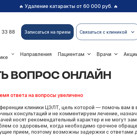
Удаление катаракты от 60 000 руб.
🔥
🔥
 33 88
Записаться на прием
Связаться с клиникой
прос онлайн
Направления
Пациентам
Врачи
Акци
ике
ТЬ ВОПРОС ОНЛАЙН
ремя ответа на вопросы увеличено
ференции клиники ЦЭЛТ, цель которой — помочь вам в 
чных консультаций и не комментируем лечение, назнач
ачей носят рекомендательный характер и не могут зам
блем со здоровьем, когда необходимо срочное обращ
ущие прием, поэтому возможны задержки с ответами д