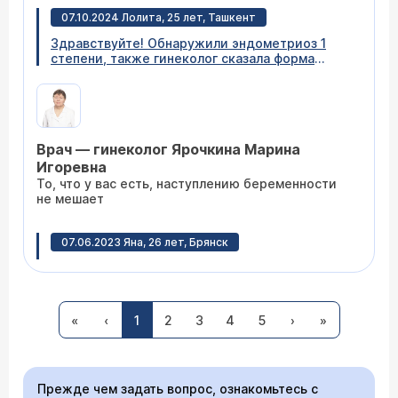
проходимости труб. Шансы на наступление
07.10.2024 Лолита, 25 лет, Ташкент
беременности примерно одинаковые.
Здравствуйте! Обнаружили эндометриоз 1
степени, также гинеколог сказала форма
матки седловидая, узкая,сказала возможно
беременность не наступит. Лечения, ничего не
назначила, сказала в течении года если не
получится зачать, то придется делать
операцию. Требуется ли лечение? Грозит ли
Врач — гинеколог Ярочкина Марина
форма матки бесплодию? Заранее благодарю
за ответ.
Игоревна
То, что у вас есть, наступлению беременности
не мешает
07.06.2023 Яна, 26 лет, Брянск
Добрый день! Диагноз аденомиоз 1 степени.
Нельзя исключить хронический эндометрит.
Назначили гистероскопию. Беременность не
наступает в течение 1,5 года . Возможна ли
«
‹
1
2
3
4
5
›
»
она при данном диагнозе самостоятельно ?
Врач — гинеколог Ярочкина Марина
Прежде чем задать вопрос, ознакомьтесь с
Игоревна