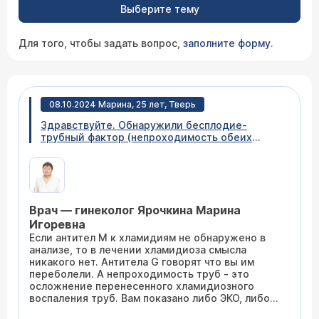
Выберите тему
Для того, чтобы задать вопрос,
заполните форму
.
08.10.2024 Марина, 25 лет, Тверь
Здравствуйте. Обнаружили бесплодие-
трубный фактор (непроходимость обеих
труб)-4,51, IGA- отр, IG M -отр, белок
теплового шока-положительный. Нуждаюсь
ли в лечении? Или достаточно отрицательного
ПЦР? Про хламидиоз никогда не знала.
Врач — гинеколог Ярочкина Марина
Игоревна
Если антител М к хламидиям не обнаружено в
анализе, то в лечении хламидиоза смысла
никакого нет. Антитела G говорят что вы им
переболели. А непроходимость труб - это
осложнение перенесенного хламидиозного
воспаления труб. Вам показано либо ЭКО, либо
оперативное лечение по восстановлению