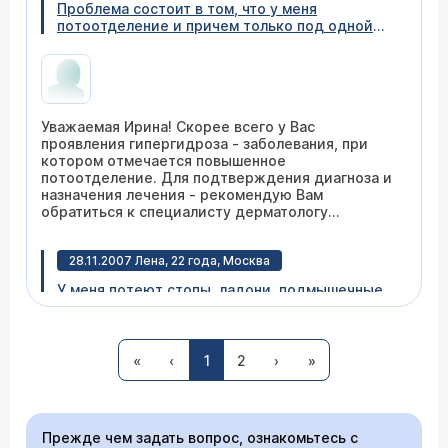
Проблема состоит в том, что у меня
потоотделение и причем только под одной
(левой) подмышкой. Это доставляет массу
неудобств и дискомфорт. Есть ли способ как-
то с этим бороться, какие препараты пить, к
какому врачу можно обратиться?
Уважаемая Ирина! Скорее всего у Вас
проявления гипергидроза - заболевания, при
котором отмечается повышенное
потоотделение. Для подтверждения диагноза и
назначения лечения - рекомендую Вам
обратиться к специалисту дерматологу
(
расписание приема
).
28.11.2007 Лена, 22 года, Москва
У меня потеют стопы, ладони, подмышечные
впадины и лицо. Мне это сильно мешает жить.
Подскажите, пожалуйста, как решить эту
проблему и к кому обратиться. Во всех
клиниках предлагают "Ботекс", но насколько я
«
‹
1
2
›
»
знаю, этот препарат решает проблему на
время, а не излечивает болезнь.
Уважаемая Лена! Скорее всего, в Вашем случае
речь идет о гипергидрозе. Для решения этой
Прежде чем задать вопрос, ознакомьтесь с
проблемы советую Вам обратиться в