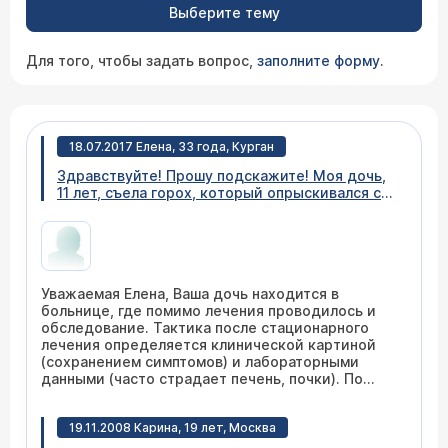
Выберите тему
Для того, чтобы задать вопрос,
заполните форму
.
18.07.2017 Елена, 33 года, Курган
Здравствуйте! Прошу подскажите! Моя дочь,
11 лет, съела горох, который опрыскивался с
картофелем ядом от колорадского жука.
После чего оказалась в больнице. По телу
пошла сначала сыпь, крапивница,затем понос и
рвота, а ещё опухла губа. Сейчас в больнице
её прокапали, опухоль прошла, сыпь ещё
Уважаемая Елена, Ваша дочь находится в
осталась. В больнице конечно подлечат, но мы
больнице, где помимо лечения проводилось и
понимаем что вред на многие органы оказан.
обследование. Тактика после стационарного
Подскажите, как помочь её организму
лечения определяется клинической картиной
восстановиться? Возможно сдать какие то
(сохранением симптомов) и лабораторными
анализы, или какое то лечение в санатории
данными (часто страдает печень, почки). По
или ещё что то!? Заранее, благодарю!
результатам обследования лечащий врач даст
вам рекомендации по реабилитации. Заочно
19.11.2008 Карина, 19 лет, Москва
рекомендовать что-то сложно, мы не знаем
деталей истории болезни.