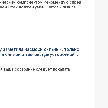
ргическим компонентом.Рекомендую спрей
7 дней.Отек должен уменьшится и дышать
зу заметила насморк сильный, только
ла снимок и там был двусторонний
н 2р/д один прокол сделали очень
 с нафтизином сделали
ая ваше состояние следует покапать
ытек, но тоже отек. вопрос в том,
 с отеком и каждый раз с
и еще у меня 37 недель
о отек без уровней жидкости. что это