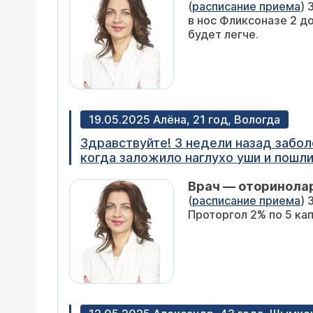
(
расписание приема
) 
соостояние зарание спасибо
в нос Фликсоназе 2 д
будет легче.
19.05.2025 Алёна, 21 год, Вологда
Здравствуйте! 3 недели назад забол
когда заложило наглухо уши и пошли
гайморит и фронтит справа с гноем,
Врач — оторинолар
больно слева, с кучей крови, отекла 
(
расписание приема
) 
повторный снимок, правая пазуха пус
Проторгол 2% по 5 кап
что с проколов уже прошло 10 дней,
коричневыми соплями, именно корич
беременности. снимка на руках нет, 
может быть? я боюсь что это как то