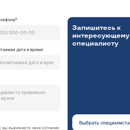
. Потом снова течет вода, и воспаление. И чихани
инголог Гришунина Оксана Евгеньевна
пробовала капать последний раз, и не помогли, в
нее всего у вас Вазомоторный ринит, нужно сделать ре
огло. Все течет, и течет, с момента пробуждения
елефона*
 в разных местах бывала, с кошками, без кошек, 
Запишитесь к
, а завтра их нет. Не зависит от погоды, и от о
интересующему
специалисту
таемая дата и время
Б
 АТПО-144, 2 ТТГ-2.04 Т4 св. -15 Т3св. - 4.56. УЗИ щитовидки ничего
 слизь по задней стенке носоглотки. Лечусь у лора- не 
о
инголог Гришунина Оксана Евгеньевна
делать рентген околоносовых пазух и показаться отор
Выбрать специалиста
”, вы выражаете свое согласие