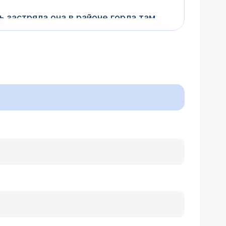
ь застряла она в районе горла там
обнаружили направили к
иятные ощущения как будто что то
дто что то прилипло в глотке.
ером 32 мм. Операция прошла
осовое дыхание так и не
стал ныть зуб. Сделала КТ, за 2
и так быстро растут?