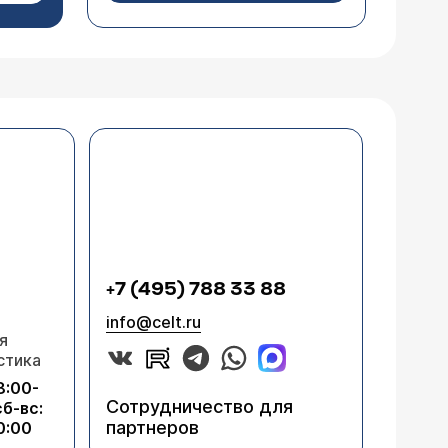
ствую, что надо высморкаться. Я
ечиться? Я живу в суровом холодном
ли нет воспаления в околоносовых
+7 (495) 788 33 88
info@celt.ru
я
ется, но говорит ничего не чешется,
стика
8:00-
Сотрудничество для
сб-вс:
партнеров
0:00
я диагноза. Вариантов данного состояния