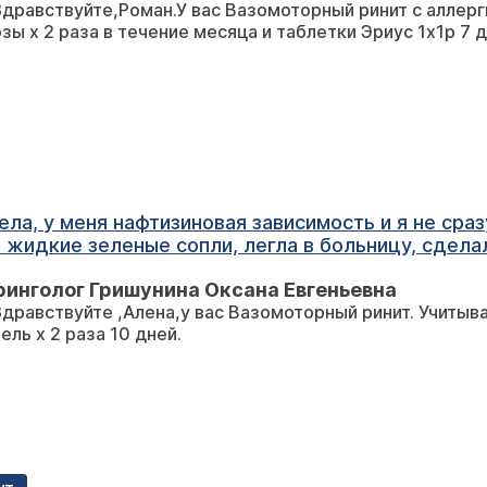
Здравствуйте,Роман.У вас Вазомоторный ринит с алле
озы х 2 раза в течение месяца и таблетки Эриус 1х1р 
ела, у меня нафтизиновая зависимость и я не сра
 жидкие зеленые сопли, легла в больницу, сдела
 сделали три прокола, 10 дней уколов цефтриаксо
инголог Гришунина Оксана Евгеньевна
пазуха моментально, не проходила заложенность даже
Здравствуйте ,Алена,у вас Вазомоторный ринит. Учитыв
тая, слева нарушена пневматизация, со лба гной в
ель х 2 раза 10 дней.
 а я до сих пор сморкаюсь тяжело левой ноздрей
невые, не красные. нафтизин продолжаю вливать 
но делала его в воскресенье и сказали что прост
 в мозг перейдет