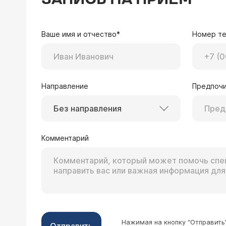
проходит и ничего не течет, не болит
Врач — оторинолар
Сосудосуживающие не использую, но 
Здравствуйте, вероят
не помогли, дышать над паром не пом
Ваше имя и отчество*
Номер т
лор-врачу.
никогда не страдала, летом и осенью
приметила. К тому же, сегодня сопли
как остановить соплю?
Направление
Предпочи
Без направления
30.11.2024 Юлия, 41 год, Барановичи, Р
Здравствуйте. Подскажите, пожалуйста, по анализам
не выявило. Беспокоит: постоянно стекает
Комментарий
пролактин -824- всё очень повышен
Врач — оторинолар
Здравствуйте,нужно с
Нажимая на кнопку “Отправить