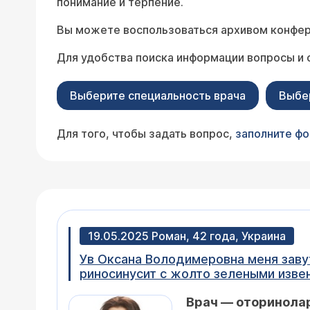
понимание и терпение.
Вы можете воспользоваться архивом конфер
Для удобства поиска информации вопросы и 
Выберите специальность врача
Выбе
Для того, чтобы задать вопрос,
заполните ф
19.05.2025 Роман, 42 года, Украина
Ув Оксана Володимеровна меня завут
риносинусит с жолто зелеными изве
спрей полидекса да помогло но на п
Врач — оторинолар
это верно но мы так по сети читали 