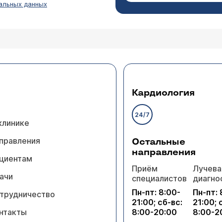
альных данных
сморк. У меня возникает дискомфорт, когда я чув
сь, издавая неприятные звуки. Как от этого выл
нуть из-за климата?
инголог Гришунина Оксана Евгеньевна
Вазомоторный ринит. Нужно сделать Rg пазух носа и, ес
диоволновую вазотомию.
Кардиология
24/7
клинике
правления
Остальные
направления
циентам
Приём
Лучева
ачи
кает все время, не болеем, как будто что-то чеш
специалистов
диагно
жно ?
Пн-пт: 8:00-
Пн-пт: 
трудничество
21:00; сб-вс:
21:00; 
атр Ференец Мария Михайловна
нтакты
8:00-20:00
8:00-2
Необходим очный осмотр педиатра с целью установлени