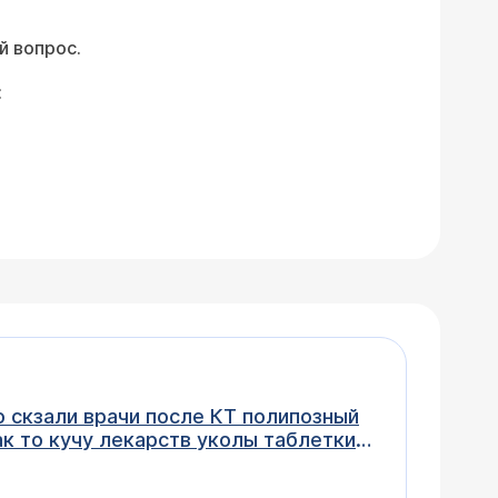
й вопрос.
:
о скзали врачи после КТ полипозный
к то кучу лекарств уколы таблетки
 как врачи рекомендуют операцыю и
прос как же мне лечить свое