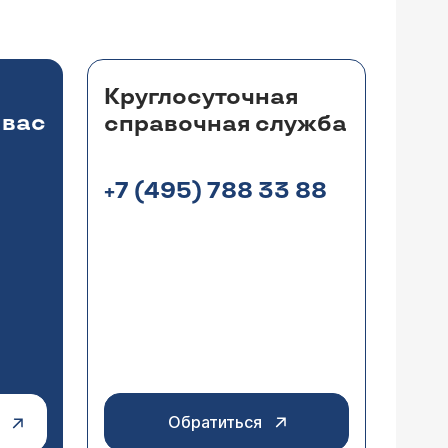
е, и щекочет в носу.
се равно все течет. Спреи из аптеки
нтген околоносовых пазух и обратиться к
 и до отхода ко сну. Аллергиями
и никаких аллергенов там не
Круглосуточная
кружающего пространства. Что делать,
 вас
справочная служба
+7 (495) 788 33 88
помогает. Ферритин -168,
иноларингологу.
Обратиться