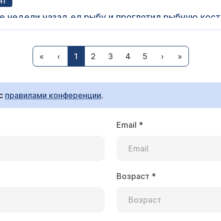
нт
ве недели назад ел рыбу и проглотил рыбную кост
лор отделение, на осмотре в верхних ни чего не 
е обнаружил, у сына в течении недели были непр
инголог Гришунина Оксана Евгеньевна
покашливания особенно по утрам после сна как бу
«
‹
1
2
3
4
5
›
»
ых пазух и обратиться к лор-врачу-это может быть
лать?
ия в носу и околоносовых пазухах.
 с
правилами конференции
.
Email
*
ла проведена гайморотомия, удалили кисту разм
й. После выполняла все рекомендации врача, но н
ась чувствительность в щеке, в зоне прокола, и 
Возраст
*
инголог Гришунина Оксана Евгеньевна
й же пазухе, обе по 15 мм. Как быть и почему он
 при нарушении носового дыхания на фоне вазомоторного ринита.Следует