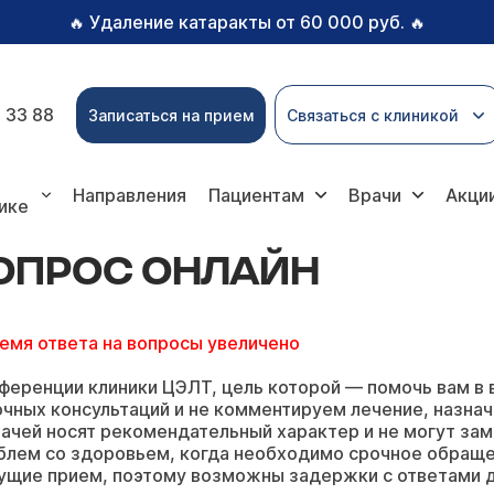
Удаление катаракты от 60 000 руб.
🔥
🔥
 33 88
Записаться на прием
Связаться с клиникой
 онлайн
Направления
Пациентам
Врачи
Акци
ике
ВОПРОС ОНЛАЙН
ремя ответа на вопросы увеличено
ференции клиники ЦЭЛТ, цель которой — помочь вам в 
чных консультаций и не комментируем лечение, назнач
ачей носят рекомендательный характер и не могут зам
блем со здоровьем, когда необходимо срочное обращ
ущие прием, поэтому возможны задержки с ответами д