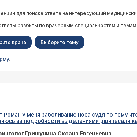
енции для поиска ответа на интересующий медицински
ответы разбиты по врачебным специальностям и темам
рите врача
Выберите тему
орму
.
 Роман у меня заболивание носа судя по тому чт
няюсь за подробности выделениями ,припесали ка
ару недель вот снова сопли заложеность ,врачи
инголог Гришунина Оксана Евгеньевна
что эта болезнь носа связана с алергией и вот во