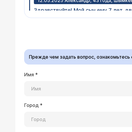
12.05.2025 Александр, 43 года, Шымке
Здравствуйте! Мой сын ему 7 лет, д
где кадык, в тот же день поехали в 
гастроэнтерологу он тоже ни чего н
Врач — оторинолар
есть, потом они утихли и появились 
Добрый день,Александр,нужно сделать Rg околоносов
Подскажите пожалуйста что нам де
проявлением воспален
Прежде чем задать вопрос, ознакомьтесь
Имя
*
12.05.2025 Елена, 42 года, Москва
Здравствуйте. Два месяца назад бы
отлично, без отёков, синяков и боле
восстановилось. Спустя месяц появил
Город
*
Врач — оторинолар
месяца выросли ещё две кисты в это
Здравствуйте,Елена. Кисты возникают
показаться лор-врачу.