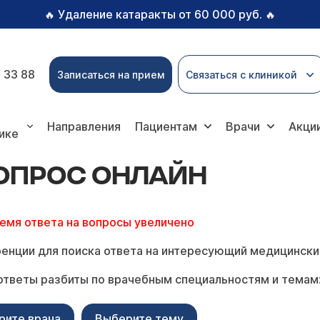
Удаление катаракты от 60 000 руб.
🔥
🔥
 33 88
Записаться на прием
Связаться с клиникой
 онлайн
Направления
Пациентам
Врачи
Акци
ике
ВОПРОС ОНЛАЙН
ремя ответа на вопросы увеличено
енции для поиска ответа на интересующий медицински
ответы разбиты по врачебным специальностям и темам
рите врача
Выберите тему