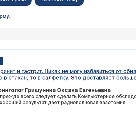
орму
.
инит и гастрит. Никак не могу избавиться от оби
 в стакан, то в салфетку. Это доставляет боль
ала физиолечение. Стало чуть полегче, потом сно
инголог Гришунина Оксана Евгеньевна
стоянного схаркивание слизи и слюны. Посоветуйте
 прежде всего следует сделать Компьютерное обследо
 хороший результат дает радиоволновая вазотомия.