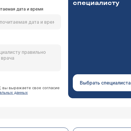
специалисту
таемая дата и время
осква г
оводите ли промывание носа методом перемещени
ринголог Дебрянский Владимир Алексеевич
. Да, проводим. Приглашаю Вас с ребенком на консульт
Выбрать специалиста
”, вы выражаете свое согласие
альных данных
ток
страдает носоглотка. Текут сопли по задней стенк
овном сухой. С носа сопли не текут, только в гор
новой. Появились частые стоматиты, пропили ацик
ринголог Дебрянский Владимир Алексеевич
, стоматит. На что обратить внимание, как избавит