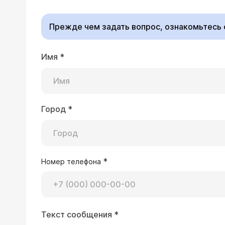
Прежде чем задать вопрос, ознакомьтесь
Имя
*
06.05.2023 Татьяна, 64 года, Кемерово
Заложен нос уже 2е недели сделала
носовых ходов. Искривление перего
Город
*
Врач — оторинола
Здравствуйте, Татьян
подострый воспалител
лекарственный и проч
подробная беседа. Ис
*
Номер телефона
ситуацию. Применение
проблему. Долго прим
не допустить хрониза
Текст сообщения
*
30.04.2023 Евгений, 8 лет, Москва