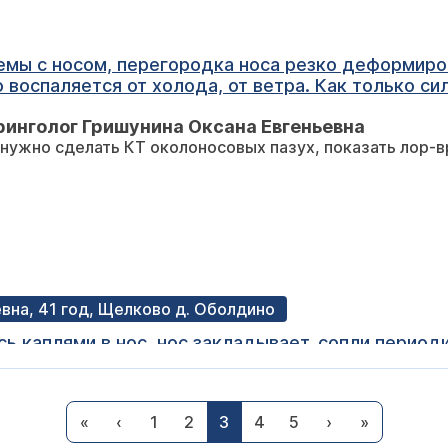
мы с носом, перегородка носа резко деформирован
о воспаляется от холода, от ветра. Как только с
 врач назначил синукомб и спрейи, но не помогло,
инголог Гришунина Оксана Евгеньевна
 нужно сделать КТ околоносовых пазух, показать лор-
ы. Что
лать КТ или МРТ? Помогите мне пожалуйста.
вна, 41 год, Щелково д. Оболдино
ь каплями в нос, нос закладывает, сопли период
ень в редких случаях, после высмаркивания могу у
ть и т.д. Какое лечение нужно?
 добрый день, Вам необходимо записаться на прием к а
«
‹
1
2
3
4
5
›
»
ь о курсе лечения.