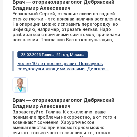
Врач — оториноларинголог Дебрянский
Владимир Алексеевич
Уважаемый Сергей, стекание слизи по задней
стенке глотки - это признак наличия воспаления.
На операции можно исправить перегородку, но
инфекцию, например, отрезать нельзя. Надо
разбираться с причинами симптомов, причинами
воспаления. Приглашаю Вас на консультацию,
постараюсь помочь (
расписание приема
).
28.02.2016 Галина, 51 год, Москва
Более 10 лет нос не дышит. Пользуюсь
сосудосуживающими каплями. Диагноз -
вазомоторный ринит. Предлагают вазотомию.
Но мне сказали, что 2 года будет нос дышать,
а потом будет рецидив. Так ли это? И
возможны ли другие методы избавления от
данного заболевания, кроме хирургических?
Врач — оториноларинголог Дебрянский
Владимир Алексеевич
Здравствуйте, Галина. К сожалению, ваше
понимание проблемы некорректно, а от того и
возникают сомнения. Хирургическое
вмешательство при вазомоторном можно
считать только частью лечения и то, только