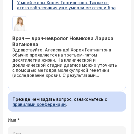
У моей жены Хорея Гентингтона. Также от
этого заболевания уже умерли ее отец и брат.
Нашему сыну 10 лет. Можно ли по каким-либо
признакам в изменинии поведения ребенка
просмотреть черты данного заболевания.
Ранее периодически проходили диагностику
у генетика, результат был отрицательным.
Врач — врач-невролог Новикова Лариса
Есть ли надежда, что это заболевание не
проявится у сына.
Вагановна
Здравствуйте, Александр! Хорея Гентингтона
обычно проявляется на третьем-пятом
десятилетии жизни. На клинической и
доклинической стадии диагноз можно уточнить
с помощью методов молекулярной генетики
(исследование крови). С результатами
исследования (для их правильной
интерпретации) следует обязательно
22.02.2008 Алина, 20 лет, Омск
обратиться к нейрогенетику.
Моему парню сейчас 28 лет. Он находится в
Прежде чем задать вопрос, ознакомьтесь с
зоне риска заболевания Хореей Гентингтона,
правилами конференции
.
т.к. болел его отец. Скажите, можно ли как-то
с помощью анализа ДНК определить,
унаследовал ли он больные гены или нет. И
Имя
*
если унаследовал, то примерно в каком
возрасте начнет проявляться болезнь. А если