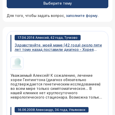
Выберите тему
Для того, чтобы задать вопрос,
заполните форму
.
17.04.2014 Алексей, 42 года, Тучково
Здравствуйте, моей маме (42 года) около пяти
лет тому назад поставили диагноз - Хорея
Гентингтона. Лечение фактически никакое не
проводится, с каждым годом она все хуже
двигается и уже практически не
разговаривает. Возможно улучшить её
состояние в вашей клинике?
Уважаемый Алексей! К сожалению, лечение
хореи Гентингтона (диагноз обязательно
подтверждается генетическим исследованием)
во всем мире только симптоматическое... В
нашей клинике нет круглосуточного
неврологического стационара. Возможна только
консультация и рекомендации по
симптоматическому лечению на дому
16.06.2008 Александр, 34 года, Ульяновск
(расписание приема)
.