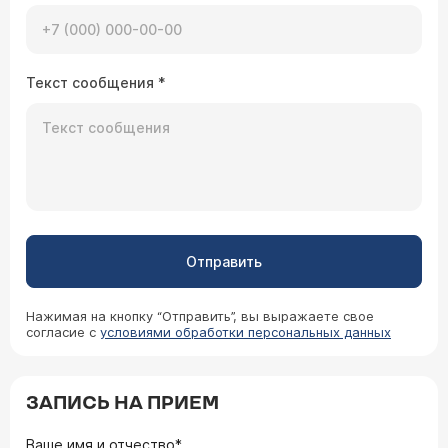
Подскажите, если беоеменность наступила
через 2 месяца после медикаментозного
аборта, можнл ли её сохранить ? Какие
шансы,что плода будет без потологий?
Текст сообщения
*
Врач — гинеколог Ярочкина Марина
Игоревна
Можно сохранять. Шансы такие же как у всех .В
идеале нужно было продержаться 6 мес. Но не
делать же снова аборт. Чем больше абортов,
тем больше осложнений.
Отправить
24.02.2023 Ирина, 30 лет, Кокшетау
Может ли прием лекарственных препаратов
Нажимая на кнопку “Отправить”, вы выражаете свое
согласие с
на первых неделях беременности повлиять на
условиями обработки персональных данных
развитие плода? Не зная о беременности я
пропила пластинку китайских синих таблеток
антигриппин, 1 пластинку Грип-Го, Пластинку
Ацикловир, Капала в нос нафазолин, називин и
ЗАПИСЬ НА ПРИЕМ
два раза отривин, в первый день задержки, с
Врач — гинеколог Ярочкина Марина
утра получила укол цефтриаксона. Муж сдал
Ваше имя и отчество*