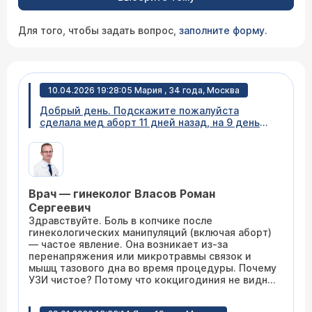
Для того, чтобы задать вопрос,
заполните форму
.
10.04.2026 19:28:05 Мария , 34 года, Москва
Добрый день. Подскажите пожалуйста
сделала мед аборт 11 дней назад, на 9 день
сделала узи. Так как появилось сильное
давление в копчике, по узи все чисто, на 10
день кровь закончилась. Но сильное давление
в копчике постоянное. Что это может быть ?
Врач — гинеколог Власов Роман
Сергеевич
Здравствуйте. Боль в копчике после
гинекологических манипуляций (включая аборт)
— частое явление. Она возникает из-за
перенапряжения или микротравмы связок и
мышц тазового дна во время процедуры. Почему
УЗИ чистое? Потому что кокцигодиния не видна
на УЗИ — нет ни гематомы, ни воспаления, ни
остатков. Рекомендуется: Ортопедическая