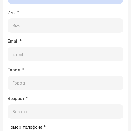
Врач — гинеколог Ярочкина Марина
Имя
Игоревна
*
Да это же выкидыш по сути. Выделения как
правила намного длительней и обильней чем при
нормальной менструации.
Email
*
24.04.2025 Екатерина, 34 года, Москва
Добрый день! Можно ли кормить грудью
ребёнка 7 месяцев при медикаментозном
прерывание беременности?
Город
*
Врач — гинеколог Ярочкина Марина
Игоревна
после медикаментозного аборта сейчас нет
Возраст
*
единого мнения можно продолжать кормить
грудью или нет, но на 3-5 дней рекомендуют
отказаться от кормления
07.12.2024 MOMENTUM R, 37 лет, Нижнийl
Номер телефона
*
Новгород