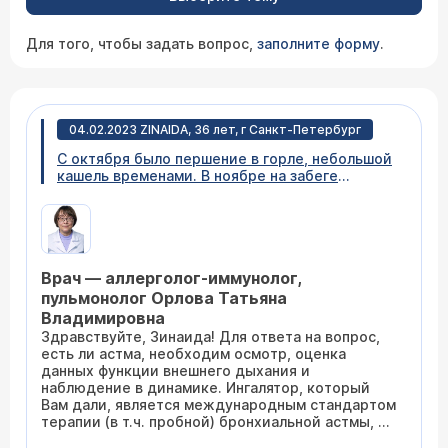
Для того, чтобы задать вопрос,
заполните форму
.
04.02.2023 ZINAIDA, 36 лет, г Санкт-Петербург
C октября было першение в горле, небольшой
кашель временами. В ноябре на забеге
(занимаюсь бегом и плаваньем), началось
сипение в легких. Вдох нормально, на выдохе
в легких небольшое сипение. Потом кашель
без мокроты. У меня ринит. Сначала меня
лечили от орви, потом прописали моментазон,
Врач — аллерголог-иммунолог,
кашель в тепле не беспокоил, начинался на
холоде или после физнагрузки. Потом врач
пульмонолог Орлова Татьяна
назначил антибиотики. Ничего не изменилось.
Владимировна
Потом назначил дышать пульмикор-беродуал.
Здравствуйте, Зинаида! Для ответа на вопрос,
Кашель сейчас появляется где-то через
есть ли астма, необходим осмотр, оценка
полчаса прогулки на свежем воздухе. Сделали
данных функции внешнего дыхания и
тест ФВД, сказали, что у меня предастма.
наблюдение в динамике. Ингалятор, который
небулайзер отменили, прописали симбикорт
Вам дали, является международным стандартом
два раза в день. У меня никогда аллергии не
терапии (в т.ч. пробной) бронхиальной астмы, он
было - тест на аллергены сейчас не делали.
поможет ответить на вопрос о ее наличии. Он
Не пью, не курю, веду здоровый образ жизни.