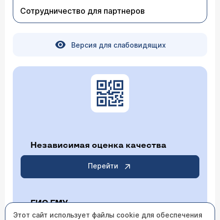
финансового потока. Приходите, будем рады
Сотрудничество для партнеров
Вам помочь.
Версия для слабовидящих
Независимая оценка качества
Перейти
ГИС ГМУ
Этот сайт использует файлы cookie для обеспечения