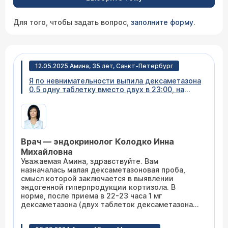
Для того, чтобы задать вопрос,
заполните форму
.
12.05.2025 Амина, 35 лет, Санкт-Петербург
Я по невнимательности выпила дексаметазона
0.5 одну таблетку вместо двух в 23:00, на
утро сдала кровь на анализ на уровень
картизола, анализ показал 34 нмоль/л при
значениях:- Утро (до 10 часов): 101,2 - 535,7
Вечер (после 17 часов): 79,0 - 477,8 Нужно ли
пересдавать анализ выпив 2 таблетки?
Врач — эндокринолог Колодко Инна
Михайловна
Уважаемая Амина, здравствуйте. Вам
назначалась малая дексаметазоновая проба,
смысл которой заключается в выявлении
эндогенной гиперпродукции кортизола. В
норме, после приема в 22-23 часа 1 мг
дексаметазона (двух таблеток дексаметазона
по 0,5 мг), утром кортизол должен быть очень
низким, что Вы и получили (даже на