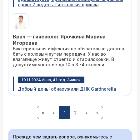
сроке 7 недель. Гистология пришла
следующая: морфологическое нарушение
эндокринной системы у женщин и
восходящая бактериальная инфекция. Сильно
ли это страшно, с нарушение понятно,гормоны
надо проверять, а инфекция? От чего она
Врач — гинеколог Ярочкина Марина
могла возникнуть, с мужем живем 2 года,
половых партеров не меняли, что в нем, что в
Игоревна
себе уверена. Что это может быть. Я теперь
Бактериальная инфекция не обязательно должна
вся на нервах, жду вот прием врача,но
бать с половым путем передачи. У нас во
хотелось бы ещё узнать и у других
влагалище живут стрепто и стафилококки. В
специалистов,а не только у одного.
допустимом кол-ве до 10 в 3 -4 степени.
19.11.2024 Анна, 41 год, Ачинск
Добрый день! обнаружили ДНК Gardnerella
vaginalis (кач) , ДНК Ureaplasma parvum
7.8*10^4 подскажите пожалуйста план
лечения.
«
‹
1
2
›
»
Врач — гинеколог Ярочкина Марина
Игоревна
Прежде чем задать вопрос, ознакомьтесь с
В таком количестве лечить не нужно.