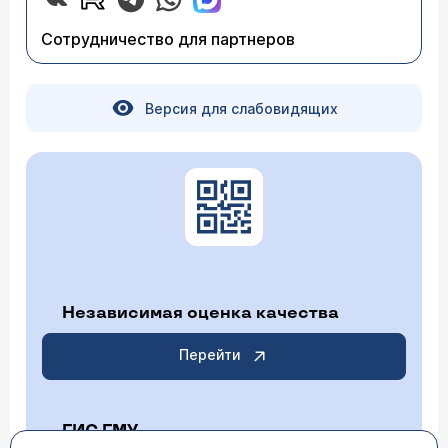
был 7,5 мм и желтое тело. Но врач сказала, что
овуляция пока неполноценная, нужно пить
Сотрудничество для партнеров
дальше. Сейчас я принимаю "прогинову" 7-ой
цикл. Также у меня маленькая матка (4-5 см).
Помогите мне, пожайлуста, посоветуйте что-
нибудь для того, чтобы быстрее
забеременеть. Может еще попить какие-
Версия для слабовидящих
нибудь травы? Правильное ли я сейчас
принимаю лечение? И еще: у меня
хронический бак. вагиноз, сколько бы я и чем
бы не лечилась через 1-2 месяца - рецедив.
Как мне избавиться от него навсегда?
Огромное Вам спасибо, с нетерпением жду
ответа.
Независимая оценка качества
Перейти
ГИС ГМУ