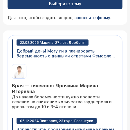
Выберите тему
Для того, чтобы задать вопрос,
заполните форму
.
22.02.2025 Марина, 27 лет, Дербент
Добрый день! Могу ли я планировать
беременность с данными ответами Фемофлор
скрина ? Может ли отрицательно повлиять на
вынашивание беременности? Лактобактерии
10 в 7 степени Gardnerella 10 в 7 степени
Уреплазма 10 в 5 степени Все остальное в
норме Диагноз: умеренный десбиоз
Врач — гинеколог Ярочкина Марина
Игоревна
До начала беременности нужно провести
лечение на снижение количества гарднерелл и
уреаплазм до 10 в 3-4 степени.
06.12.2024 Виктория, 23 года, Ессентуки
Здравствуйте, произошел выкидыш на раннем