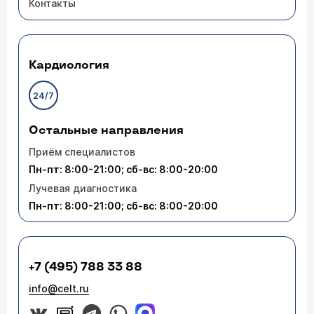
Здравствуйте !!дочери 9,6 лет начала
Контакты
набухать правая молочная железа. это норма?
Кардиология
Добрый день. У девочек с 8 лет рост и
набухание молочных желез считается
24/7
абсолютной нормой и называется телархе. Если
это вызывается дискомфорт у ребенка, то
Остальные направления
можно мазать молочную железу любыми
увлажняющими кремами, например,
Приём специалистов
использовать крем от растяжек или траумель С.
Пн-пт: 8:00-21:00; сб-вс: 8:00-20:00
Лучевая диагностика
Пн-пт: 8:00-21:00; сб-вс: 8:00-20:00
+7 (495) 788 33 88
info@celt.ru