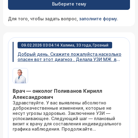
Выберите тему
Для того, чтобы задать вопрос,
заполните форму
.
09.02.2026 03:04:14 Халима, 33 года, Грозный
Добрый день. Скажите пожалуйста,насколько
опасен вот этот диагноз . Делала УЗИ МЖ ,вот
заключение .Визуализация протоков хорошая.
Протоки на момент осмотра не расширены В
ПМЖ: - в позадисосковой зоне
визуализируется анэхогенное образование
четких, ровных контуров, диаметром до 5*3
Врач — онколог Поливанов Кирилл
мм - в ЦДК режиме аваскулярное ( киста ) BI-
RADS - 2 В ЛИЖ: - в позадисосковой зоне и в
Александрович
ВНК визуализируются анэхогенные
Здравствуйте. У вас выявлены абсолютно
образования четких, ровных контуров,
доброкачественные изменения, которые не
диаметром до 5,7*2,7 мм; 11,6*2,6 мм - в ЦДК
несут угрозы здоровью. Заключение УЗИ —
режиме аваскулярные ( кисты ) - см. снимок.
успокаивающее. Следующий шаг — плановый
BI-RADS - 2 - При осмотре зон регионарных
визит к врачу для составления индивидуального
лимфоотока увеличенных и измененных л/
графика наблюдения. Продолжайте
узлов не выявлено. Ультразвуковое
практиковать самообследование молочных
заключение: УЗ - картина фиброзно-