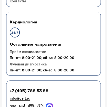
Контакты
Здравствуйте, подскажите пожалуйста, мне
выписали Таблетки Силуэт, но месячные
теперь не заканчиваются, идут уже 3 недели
и очень сильно болит живот, что делать?
Кардиология
Врач — гинеколог Ярочкина Марина
24/7
Игоревна
Сделать перерыв в приеме таблеток на 1 месяц.
Если кров. выделения остановятся, то
Остальные направления
дождавшись 1го дня новой менструации, снова
Приём специалистов
принять 1 таблетку из новой упаковки.
Пн-пт: 8:00-21:00; сб-вс: 8:00-20:00
Лучевая диагностика
Пн-пт: 8:00-21:00; сб-вс: 8:00-20:00
+7 (495) 788 33 88
info@celt.ru