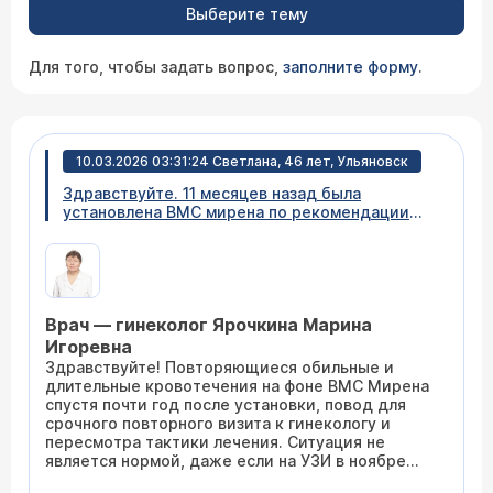
Выберите тему
Для того, чтобы задать вопрос,
заполните форму
.
10.03.2026 03:31:24 Светлана, 46 лет, Ульяновск
Здравствуйте. 11 месяцев назад была
установлена ВМС мирена по рекомендации
гинеколога. У меня эндометриоз. Сначала все
было нормально, после полгода в ноябре 2025
года были очень обильные месячные с
большим выделением кровяных сгустков.
Пошла на прием врач сказала, что это
Врач — гинеколог Ярочкина Марина
нормально. Иногда спираль не может
справиться с большим эндометрием и
Игоревна
выходит все наружу. Сделали УЗИ, сдала
Здравствуйте! Повторяющиеся обильные и
анализы все хорошо. Но в конце февраля
длительные кровотечения на фоне ВМС Мирена
опять повторилась эта же ситуация. Уже 9
спустя почти год после установки, повод для
дней идёт менструация, пью таблетки
срочного повторного визита к гинекологу и
Транексам 500 мг три раза в день уже
пересмотра тактики лечения. Ситуация не
неделю, но мне кажется менструация и не
является нормой, даже если на УЗИ в ноябре
желает заканчиваться.
всё выглядело хорошим.