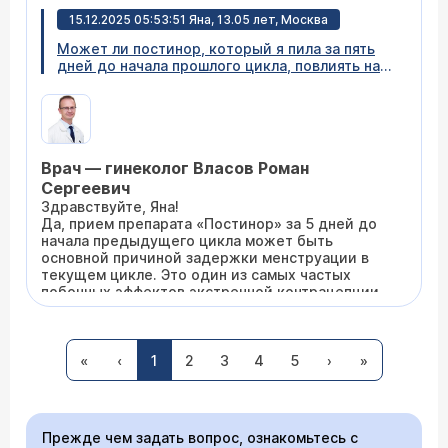
15.12.2025 05:53:51 Яна, 13.05 лет, Москва
Может ли постинор, который я пила за пять
дней до начала прошлого цикла, повлиять на
этот? Месячные должны были начаться уже
как 5 дней, а их нет.
Врач — гинеколог Власов Роман
Сергеевич
Здравствуйте, Яна!
Да, прием препарата «Постинор» за 5 дней до
начала предыдущего цикла может быть
основной причиной задержки менструации в
текущем цикле. Это один из самых частых
побочных эффектов экстренной контрацепции.
16.06.2025 Алена, 28 лет, Тверь
«
‹
1
2
3
4
5
›
»
Здравствуйте! Подскажите, пожалуйста, была
недавно у эндокринолога, она выписала
комплекс Витажиналь Инозит для снижения
веса (там мио-инозитол, фолиева кислота,
Прежде чем задать вопрос, ознакомьтесь с
Галлат эпигаллокатехина, экстракт зеленого