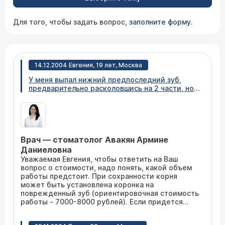
Для того, чтобы задать вопрос,
заполните форму
.
14.12.2004 Евгения, 19 лет, Москва
У меня выпал нижний предпоследний зуб,
предварительно расколовшись на 2 части, но
выпала только верхушка зуба, а в десне
остался корень. Скажите, пожалуйста,
сколько будет стоить удаление остатка зуба
из десны и сколько будет стоить установка
нового зуба?
Врач — стоматолог Авакян Армине
Даниеловна
Уважаемая Евгения, чтобы ответить на Ваш
вопрос о стоимости, надо понять, какой объем
работы предстоит. При сохранности корня
может быть установлена коронка на
поврежденный зуб (ориентировочная стоимость
работы - 7000-8000 рублей). Если придется
удалять остатки корня, то устанавливать надо
три металлокерамические коронки. Эта работа