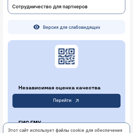
4, 5, 6, 7, 8, снизу справа 5, 6, 7, 8,сверху
Сотрудничество для партнеров
справа 4, 6, 7, 8. Что Вы посоветуете в
качестве метода протезирования, и какова
стоимость изготовления протезов?
Версия для слабовидящих
Врач — стоматолог Юнин Сергей
Анатольевич
Уважаемый Анатолий, Вам, скорее всего,
необходимо поставить шинирующие бюгельные
протезы верхней и нижней челюстей
(ориентировочная стоимость - 20000 рублей за
каждый). Но этот вариант надо расценивать как
приблизительный, так как более конкретный
разговор может состояться только после очного
осмотра.
Независимая оценка качества
Перейти
ГИС ГМУ
Этот сайт использует файлы cookie для обеспечения