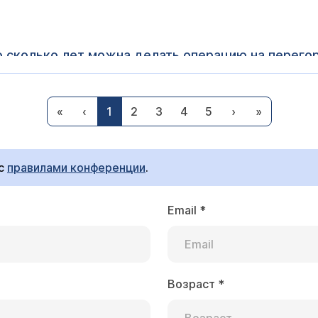
 сколько лет можна делать операцию на перего
ринголог Дебрянский Владимир Алексеевич
нию носовой перегородки выполняют обычно после 14-
«
‹
1
2
3
4
5
›
»
 с
правилами конференции
.
Email
*
вили диагноз искривление перегородки носа и ув
ружится голова...и т.д. После операции возможн
После операции восстановится носовое дыхание - голо
Возраст
*
ие носового дыхания - единственная причина симптомо