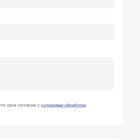
с не дышит, что то с тонусом сосудов
дря которая заложена чаще. Можно ли
ачу записаться и какие анализы
(снимки и проч), но специально
ете свое согласие с
условиями обработки
евой верхнечелюстной пазухи.