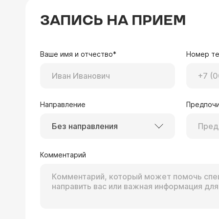
Искривление перегородки носа.Скаж
ЗАПИСЬ НА ПРИЕМ
Здравствуйте Станисл
удаление полипа пазух
Ваше имя и отчество*
Номер т
Направление
Предпочи
22.02.2018 Диёр, 38 лет, Москва
Без направления
У меня искривление носовой перего
вниз). В обычных поликлиниках сейч
помогает этот метод. Хотел бы узна
Комментарий
Здравствуйте, Диер. 
извлечения гноя.
по поводу гайморита,
Стоимость септопласти