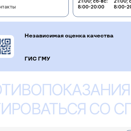
21:00; сб-вс:
21:00; 
 и анализ данных КТ придаточных пазух носа. Ориенти
нтакты
8:00-20:00
8:00-2
ей в зависимости от объема вмешательства.
Независимая оценка качества
ГИС ГМУ
руем операцию циркумцизия, но у него еще и иск
ы и делать наркоз, можно ли сделать 2 операции
а. В принципе это реально. Для этого нужно обратитьс
ОТИВОПОКАЗАНИЯ
те обратиться в наш Центр к урологу (
расписание при
ИРОВАТЬСЯ СО 