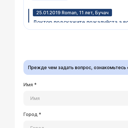
25.01.2019 Roman, 11 лет, Бучач
Доктор подскажите пожалуйста а во
Врач — оторинола
Операцию по исправле
Прежде чем задать вопрос, ознакомьтесь
Имя
*
23.07.2018 Анна, 39 лет, Ереван
Здравствуйте доктор. Мне 39. Поста
могу дышать носом. Головные боли к
состоягие? Будет ли польза?
Здравствуйте, Анна! 
Город
*
пройти, если нарушен
причина.