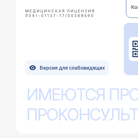
лечения нужен осмотр
Ко
68000 до 125000 рубл
МЕДИЦИНСКАЯ ЛИЦЕНЗИЯ
Л041-01137-77/00368560
22.08.2017 Людмила, 46 лет, Москва
Добрый день! Ребенку 19 лет, плани
Версия для слабовидящих
как все равно нужно сдавать анализ
принципе?
Здравствуйте, Людмил
ИМЕЮТСЯ ПР
эти операции. Вы може
(
расписание приема
).
ПРОКОНСУЛЬТ