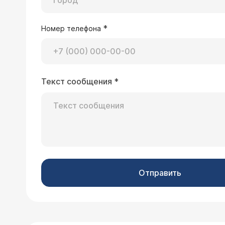
*
Номер телефона
21.06.2018 Максим, 28 лет, Москва
Текст сообщения
*
Здравствуйте! в 2009 году была сде
закладывает то одну ноздрю то друг
у Вас обследовать одновременно две
Здравствуйте, Максим, это моя любимая
принести с собой?
быстро, эффективно, н
предварительно ничег
Отправить
11.04.2018 Станислав, 28 лет, Серпухов
Здравствуйте ! Сделал КТ головного