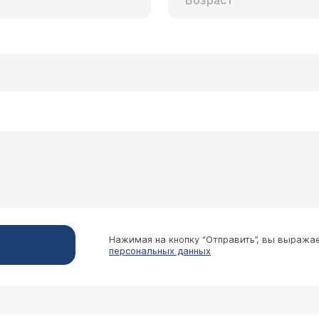
лана септопластика (вазотомия) 5 лет уже как но
ую. Так же покраснел 1 глаз с той стороны ноз
 на мой взгляд связанные проблемы, к какому вр
 ринологическая тема, эффективная программа " свободное дыхание": четко,
ичего лишнего, так что можете принести, что уже есть 
о не делайте из анализов. Ждем!
Нажимая на кнопку “Отправить”, вы выража
персональных данных
 мозга и в заключении написали: Киста и полип л