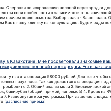
на. Операция по исправлению носовой перегородки дов
еются свои особенности в зависимости от клинической
м врачом после осмотра. Выбор врача - Ваше право. О
м Вас в нашу клинику на консультацию, будем рады по
иву в Казахстане. Мне посоветовали знакомые ваш
я искривление носовой перегородки. Есть заключе
 И мне нужно приглашение от вас в электронном в
тоит у нас эта операция 98000 рублей. Для того чтобы
точных пазух носа. Так как делается эта операция под 
 тромбоциты 2. Общий анализ мочи 3. Биохимический ан
к, билирубин (общий, прямой, непрямой) 4. Кровь на RW,
ки 7. Развернутая коагулограмма. Приглашение специал
е (
расписание приема
).