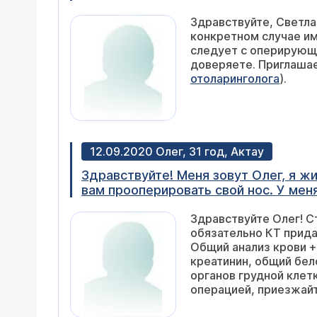
лучше платно у выбранного хирурга?
Здравствуйте, Светла
конкретном случае им
следует с оперирующи
доверяете. Приглашае
отоларинголога
).
12.09.2020 Олег, 31 год, Актау
Здравствуйте! Меня зовут Олег, я ж
вам прооперировать свой нос. У мен
Скажите, сколько это будет стоить?
Здравствуйте Олег! С
обязательно КТ прида
Общий анализ крови +
креатинин, общий бело
органов грудной клет
операцией, приезжайт