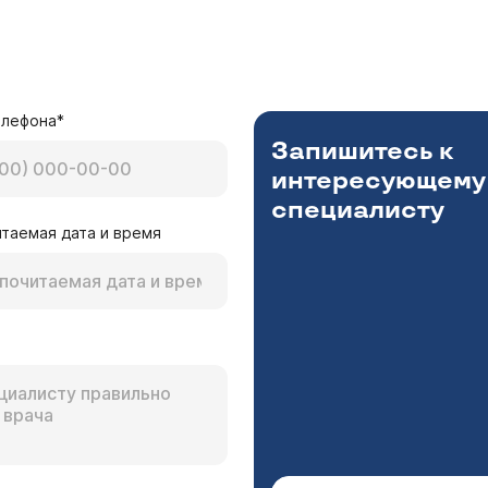
ите пожалуйста возможно это исправить в ходе 
ав! Да, мы делаем под одним наркозом исправление п
и. Приходите ко мне на прием с диском КТ (
расписание
елефона*
Запишитесь к
интересующему
специалисту
таемая дата и время
родки и гайморит. Сложности конечно же при дых
ас почему-то не прокалывают гайморовые пазухи, 
ть стоимость операции по исправлению перегоро
Для решения вопроса о том, какая именно операция Вам
 нужен сначала осмотр. Приходите на очную консультац
ки, как и других услуг, есть на нашем сайте в разделе