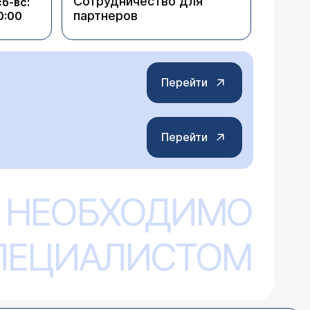
Сотрудничество для
сб-вс:
ровочная стоимость септопластики от
партнеров
0:00
Перейти
Перейти
ривление носовой перегородки. Так
 одновременно? Реально ли это в
я в клинику, где есть возможно сделать
 НЕОБХОДИМО
ема урологов
) и отоларингологу
СПЕЦИАЛИСТОМ