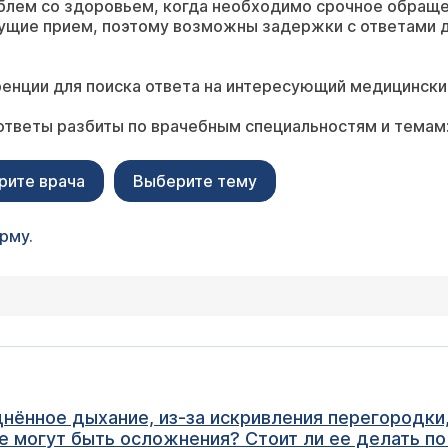
блем со здоровьем, когда необходимо срочное обращ
ущие прием, поэтому возможны задержки с ответами д
енции для поиска ответа на интересующий медицински
ответы разбиты по врачебным специальностям и темам
рите врача
Выберите тему
орму
.
днённое дыхание, из-за искривления перегородки,
е могут быть осложнения? Стоит ли ее делать по 