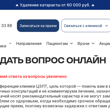
Удаление катаракты от 60 000 руб.
🔥
🔥
 33 88
Записаться на прием
Связаться с клиникой
Направления
Пациентам
Врачи
Акци
ике
АДАТЬ ВОПРОС ОНЛАЙН
ремя ответа на вопросы увеличено
ференции клиники ЦЭЛТ, цель которой — помочь вам в 
чных консультаций и не комментируем лечение, назнач
ачей носят рекомендательный характер и не могут зам
блем со здоровьем, когда необходимо срочное обращ
ущие прием, поэтому возможны задержки с ответами д