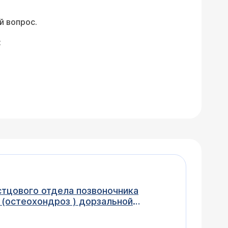
й вопрос.
:
 (остеохондроз ) дорзальной
тез L4 позвонка, а также делала МРТ
едренных суставов 2 стадии .