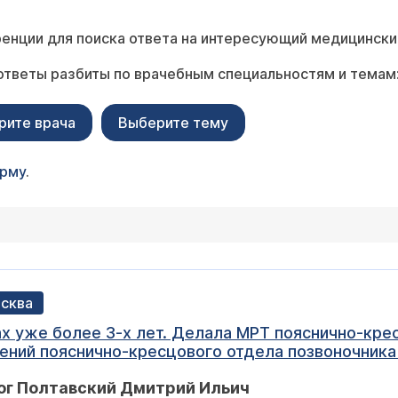
енции для поиска ответа на интересующий медицински
ответы разбиты по врачебным специальностям и темам
рите врача
Выберите тему
орму
.
осква
ла МРТ пояснично-крестцового отдела позвоночника
ений пояснично-кресцового отдела позвоночника
дилоартроза на уровне L1-S1 сегментов , Антелис
ог Полтавский Дмитрий Ильич
е (признаки деформирующего остеоартроза тазоб