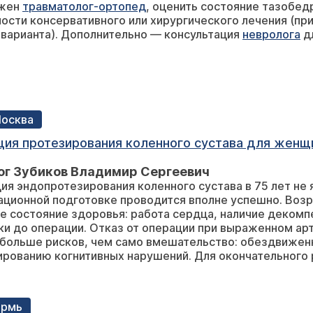
ужен
травматолог-ортопед
, оценить состояние тазобед
 НПВС ничего не назначают. Что нам делать к какому специалисту
ости консервативного или хирургического лечения (при
мать ?
варианта). Дополнительно — консультация
невролога
дл
Москва
ация протезирования коленного сустава для женщ
ог Зубиков Владимир Сергеевич
ия эндопротезирования коленного сустава в 75 лет не 
ционной подготовке проводится вполне успешно. Возр
 состояние здоровья: работа сердца, наличие декомп
и до операции. Отказ от операции при выраженном ар
 больше рисков, чем само вмешательство: обездвижен
ированию когнитивных нарушений. Для окончательного
ермь