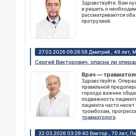
Здравствуйте. Вам н
признаки двустороннего трохантерита. Терапия кроме
и решить о необходим
обращаться , какое лечение прини
рассматриваются оба 
протрузией.
27.03.2026 09:26:58 Дмитрий , 49 лет, 
Сергей Викторович, опасна ли опер
Врач — травматол
Здравствуйте. Операц
правильной предопера
гораздо важнее общее
подвижность пациентк
пациента часто несет
тромбозам, прогресс
травматолога
.
22.03.2026 03:29:40 Виктор , 70 лет, П