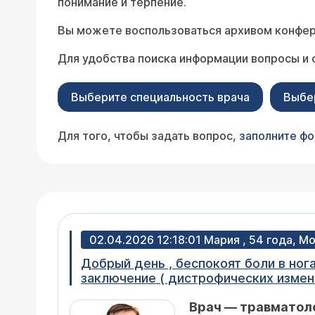
понимание и терпение.
Вы можете воспользоваться архивом конфер
Для удобства поиска информации вопросы и 
Выберите специальность врача
Выбе
Для того, чтобы задать вопрос,
заполните ф
02.04.2026 12:18:01 Мария , 54 года, М
Добрый день , беспокоят боли в ногах уже более 3-х лет. Дела
заключение ( дистрофических измен
протрузии L4/5 диска 0,35 см . спон
Врач — травматол
тазобедренных суставов -заключени