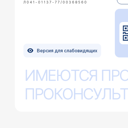
Л041-01137-77/00368560
рентгенолог мог его н
изменения при преды
последней компьютер
версия предыдущего 
05.02.2017 Дмитрий, 33 года, Москва
Версия для слабовидящих
Добрый вечер, Данил Владимирович! В сентябре мы делали у Вас операцию по удалению почки моему папе. Все про
благополучно, спасибо! В настоящее
повышен 120. Он хотел сделать КТ п
ИМЕЮТСЯ ПР
Врач — уролог Хр
так как в организм вводится какая 
Уважаемый Дмитрий. 
организма в целом у Вас? Спасибо!
применения рентгенок
ПРОКОНСУЛЬТ
Насчет объема обслед
нагрузка).
27.10.2016 Юлия, 24 года, Москва