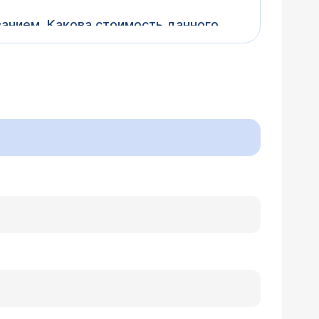
ванием. Какова стоимость данного
айс - /napravlenija/kompyuternaya-
rdiac Advantage производства General
ространства? Сколько это будет
олости и забрюшинного пространства.
ей.) Более конкретно о необходимом
 Возьмите у лечащего врача направление
очь (
стоимость услуг КТ
). Записаться на