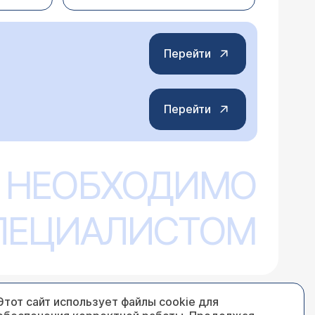
димо проверить, были ли данные
ченные изображения с результатами
л последнюю КТ понадобится электронная
Перейти
Перейти
ей клинике. Креатинин у папы чуть
 эта процедура может ему навредить,
 НЕОБХОДИМО
 Можно ли сделать КТ почек, да всего
оведение компьютерной томографии без
 можно, приходите, будем рады помочь.
СПЕЦИАЛИСТОМ
имость на приеме (это все-таки лучевая
Этот сайт использует файлы cookie для