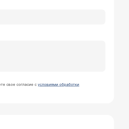
нсивный фокус с распадом в
закрылась, но на этом месте
ше делать?
димировна
рующей рубец после перенесенного
аться, либо остается пожизненный
ния грубого толстого рубца -
ете свое согласие с
условиями обработки