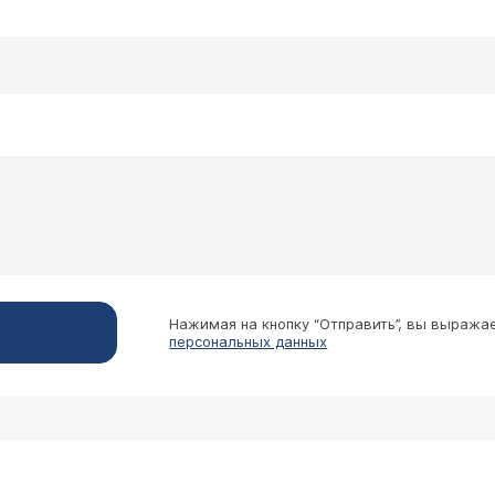
по телефону 8(495)788-33-88.
Новгород
 на линейной томограмме был обнаружен малоинте
тического лечения сделали КТ:полость распада 
 уплотнения легочной ткани. что это и что даль
-иммунолог, пульмонолог Орлова Татьяна Вла
андр! Выявляемое уплотнение является тканью, форми
м. В дальнейшем этот очаг может полностью рассасыв
ь его, как и рубцы на коже, не нужно. Для предотвраще
ка, физиотерапия (при отсутствии противопоказаний).
Нажимая на кнопку “Отправить”, вы выража
персональных данных
 пожалуйста, какая модель томографа у вас