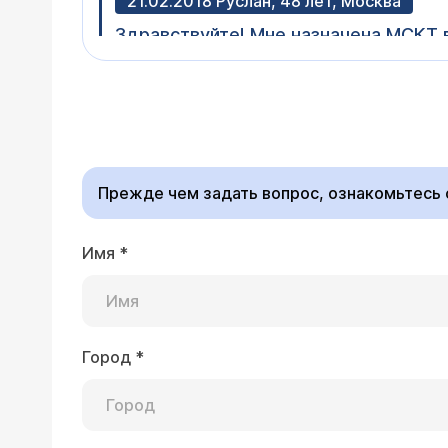
21.02.2018 Руслан, 48 лет, Москва
Здравствуйте! Мне назначена МСКТ 
исследования и сколько срезов у ва
Здравствуйте, Руслан.
tomografiya/. Наш ко
Electric MS.
Прежде чем задать вопрос, ознакомьтесь
Имя
*
22.01.2018 Алексей, 67 лет, Москва
Можно ли одновременно сделать ко
стоить?
Город
*
Уважаемый Алексей! В
Цена исследования 11
обследовании можно г
на исследование с ук