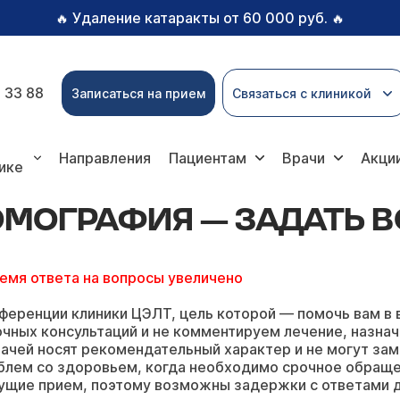
Удаление катаракты от 60 000 руб.
🔥
🔥
 33 88
Записаться на прием
Связаться с клиникой
фия — задать вопрос онлайн
Направления
Пациентам
Врачи
Акци
ике
МОГРАФИЯ — ЗАДАТЬ 
ремя ответа на вопросы увеличено
ференции клиники ЦЭЛТ, цель которой — помочь вам в 
чных консультаций и не комментируем лечение, назнач
ачей носят рекомендательный характер и не могут зам
блем со здоровьем, когда необходимо срочное обращ
ущие прием, поэтому возможны задержки с ответами д