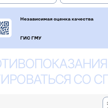
е описать (расценив, как вариант нормы). Если необхо
дущем сканировании, необходимо сравнить ранее полу
ной томографии (для этого доктору, который выполня
исследования).
Независимая оценка качества
ГИС ГМУ
шло
 время он проходит периодические осмотры в сво
очек, но врач ему отказал, сославшись на то что
ОТИВОПОКАЗАНИЯ
омов Данил Владимирович
то жидкость. Скажите пожалуйста правда ли это?
При повышении уровня креатинина крови возможно пр
онтрастного препарата. Выполнить в нашем Центре КТ
ИРОВАТЬСЯ СО 
ования ("КТ всего организма") нужно уточнять необход