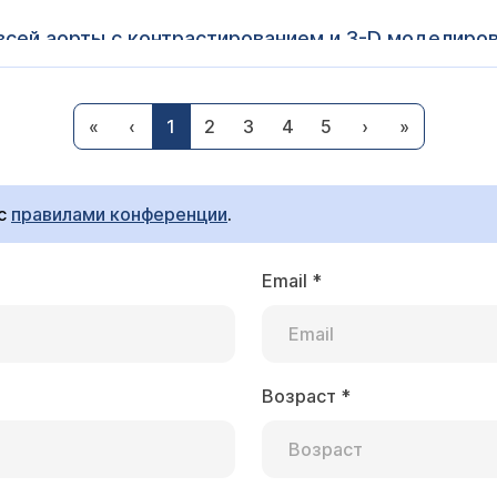
всей аорты с контрастированием и 3-D моделиро
с аппарат? Спасибо
 Цена исследования аорты на КТ - 14000 рублей. Наш пр
«
‹
1
2
3
4
5
›
»
мпьютерный томограф - 64-срезовый, LightSpeed VCT Ca
 с
правилами конференции
.
Email
*
мпьютерную томографию почек и забрюшинного п
Возраст
*
ам, вероятно, лучше сделать исследование брюшной п
500. (КТ только почек с контрастом стоит 10000 рубл
оворить только после знакомства с историей болезни.
азанием цели исследования. Приходите, будем рады пом