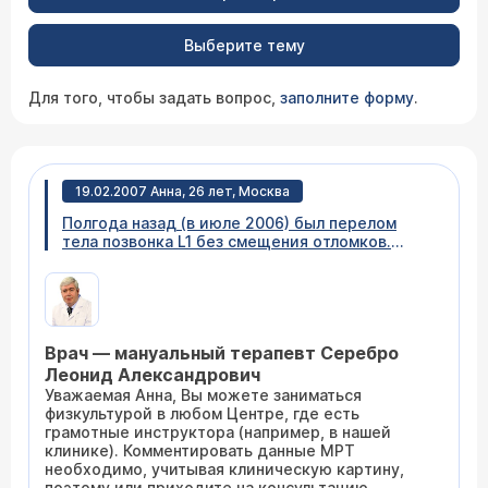
Выберите тему
Для того, чтобы задать вопрос,
заполните форму
.
19.02.2007 Анна, 26 лет, Москва
Полгода назад (в июле 2006) был перелом
тела позвонка L1 без смещения отломков.
Прошла курс консервативного лечения,
подвижность не утрачена, сейчас веду
привычный образ жизни. Контрольная МРТ от
10.02.07 показала: "На серии МР-томограмм
пояснично-крестцового отдела позвоночника
Врач — мануальный терапевт Серебро
определяются слабовыраженные МР-
признаки застарелого перелома тела L1 без
Леонид Александрович
смещения, перитрабекулярный отек в теле L1
Уважаемая Анна, Вы можете заниматься
не определяется, высота тела L1 не снижена.
физкультурой в любом Центре, где есть
М/п диск L5-S1 дегидратирован, снижен по
грамотные инструктора (например, в нашей
высоте (что это значит?). Задняя протрузия м/
клинике). Комментировать данные МРТ
п диска L5-S1, размером до 2,2 мм, без
необходимо, учитывая клиническую картину,
значимого сужения корешковых каналов, без
поэтому или приходите на консультацию