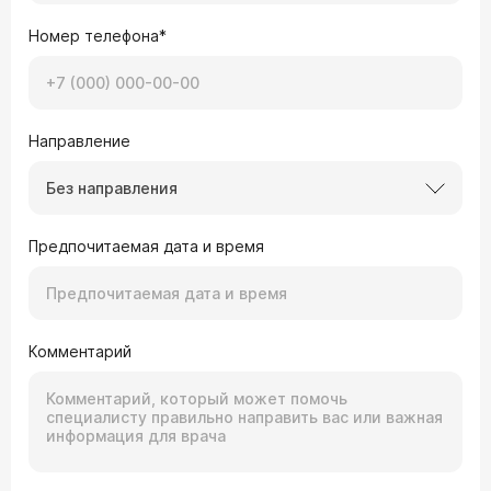
левого тазобедренного сустава не нарушена.
Окружающие мягкие ткани без видимых
Номер телефона*
патологических изменений. В данном случае
только эндопротезирование поможет? Или
можно еще сустав спасти на левой ноге?
Направление
Без направления
Предпочитаемая дата и время
Комментарий