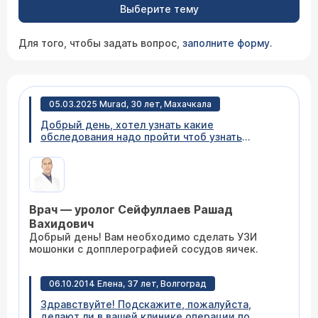
Выберите тему
Для того, чтобы задать вопрос,
заполните форму
.
05.03.2025 Murad, 30 лет, Махачкала
Добрый день, хотел узнать какие
обследования надо пройти чтоб узнать
нормально ли развито яичко. Диагноз
левосторонний ложный крипторхизм.
Мошонка слева выше выглядит это тоже
беспокоит как быть если кожа не развилась
что делать узи ? Что посоветуете? По
Врач — уролог Сейфуллаев Рашад
размерам яичко вроде нормальное но всё
равно хотелось бы обследоваться не знаю с
Вахидович
чего начать?
Добрый день! Вам необходимо сделать УЗИ
мошонки с допплерографией сосудов яичек.
06.10.2014 Елена, 37 лет, Волгоград
Здравствуйте! Подскажите, пожалуйста,
делают ли в вашей клинике операции по