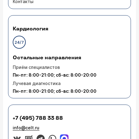
Контакты
единственный сын, которого я ждал всю свою
сознательную жизнь! Я не имею права на то,
чтобы сын был неполноценным мужиком,
мужчиной! Я не имею права на ошибку,
которую, как мне кажется, я уже допустил!!! Я
сделаю всё, что зависит от меня! С глубоким
Кардиология
уважением - Илюхин Григорий Николаевич, 45
лет, полковник, ветеран боевых действий в
24/7
ДРА, Сирии, ЧР.
Остальные направления
Приём специалистов
Пн-пт: 8:00-21:00; сб-вс: 8:00-20:00
Лучевая диагностика
Пн-пт: 8:00-21:00; сб-вс: 8:00-20:00
+7 (495) 788 33 88
info@celt.ru