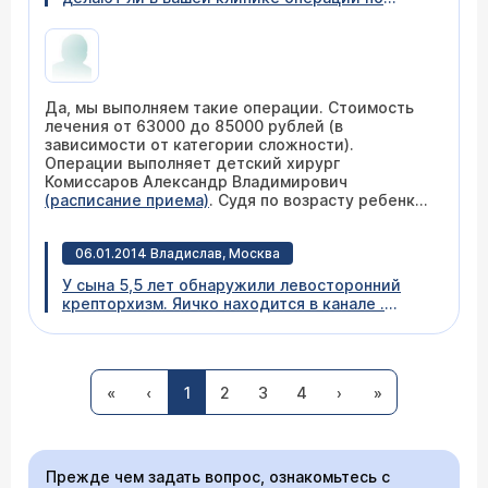
опущению яичек в мошонку, мальчику 8 лет.
Да, мы выполняем такие операции. Стоимость
лечения от 63000 до 85000 рублей (в
зависимости от категории сложности).
Операции выполняет детский хирург
Комиссаров Александр Владимирович
(расписание приема)
. Судя по возрасту ребенка
- оперировать давно пора.
06.01.2014 Владислав, Москва
У сына 5,5 лет обнаружили левосторонний
крепторхизм. Яичко находится в канале .
Показана операция. Сколько она будет стоить,
включая все расходы? Нужны ли какие-
нибудь анализы и включены ли они в
стоимость? Как долго ребенок будет
«
‹
1
2
3
4
›
»
находиться в больнице? И возможно ли
Уважаемый Владислав, операция по поводу
пребывание с родителями? Если да, то нужно
крипторхизма в нашем Центре стоит от 63000
ли за это платить отдельно и сколько?
до 85000 рублей (в зависимости от категории
сложности). В эту стоимость входит операция,
Прежде чем задать вопрос, ознакомьтесь с
обезболивание (наркоз), пребывание в дневном