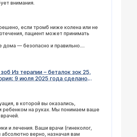
ует внимания.
ешено, если тромб ниже колена или не
вотечения, пациент может принимать
е дома — безопасно и правильно.
ок 25,
 недели клексан 0,6. После кесарева
ация, в которой вы оказались,
м ребенком на руках. Мы понимаем ваше
 врачей.
ки и лечения. Ваши врачи (гинеколог,
и абсолютно верно, назначая вам