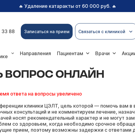
Удаление катаракты от 60 000 руб.
🔥
🔥
 33 88
Записаться на прием
Связаться с клиникой
рос онлайн
Направления
Пациентам
Врачи
Акци
ике
Ь ВОПРОС ОНЛАЙН
ремя ответа на вопросы увеличено
ференции клиники ЦЭЛТ, цель которой — помочь вам в 
чных консультаций и не комментируем лечение, назнач
ачей носят рекомендательный характер и не могут зам
блем со здоровьем, когда необходимо срочное обращ
ущие прием, поэтому возможны задержки с ответами д