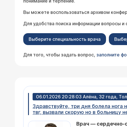
понимание и терпение.
Вы можете воспользоваться архивом конфер
Для удобства поиска информации вопросы и 
Выберите специальность врача
Выбе
Для того, чтобы задать вопрос,
заполните ф
06.01.2026 20:28:03 Алёна, 32 года, То
Здравствуйте, три дня болела нога н
твг, вызвали скорую но в больницу не положили отправили леч
день после 3 месяца по 1т 2 раза в де
Врач — сердечно-
правильно ли ? Почему не положили 