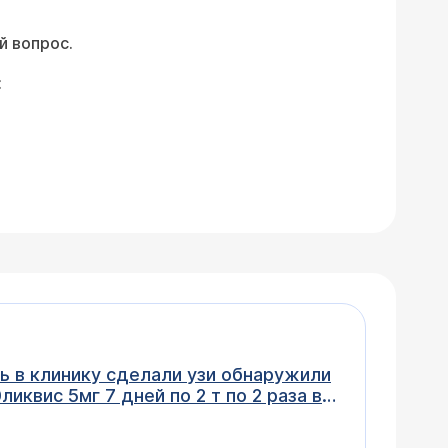
й вопрос.
:
сь в клинику сделали узи обнаружили
 с омепрозолом Скажите
га болит