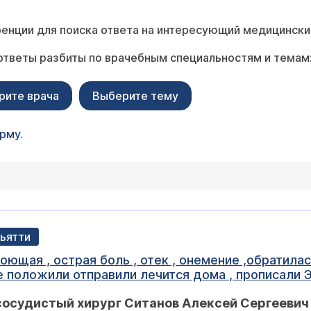
енции для поиска ответа на интересующий медицински
ответы разбиты по врачебным специальностям и темам
рите врача
Выберите тему
орму
.
льятти
оющая , острая боль , отек , онемение ,обратила
ится дома , прописали Эликвис 5мг 7 дней по 2 т по 2 раза в
нь , чулки и покой от болей ибупрофен или нимесулид
сосудистый хирург Ситанов Алексей Сергеевич
в больницу ? Страшно озноб и температура 37 но