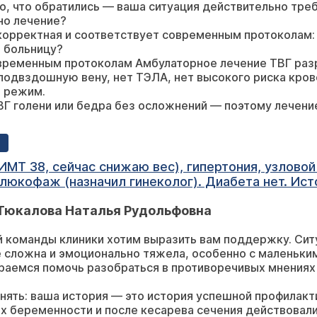
о, что обратились — ваша ситуация действительно треб
но лечение?
корректная и соответствует современным протоколам:
 больницу?
временным протоколам Амбулаторное лечение ТВГ разр
подвздошную вену, нет ТЭЛА, нет высокого риска кро
ь режим.
ТВГ голени или бедра без осложнений — поэтому лечени
ных симптомов - срочно в больницу.
 уменьшаться через 5–7 дней.
е — 4–6 недель.
те внимательны! Вы получили правильное лечение.
час снижаю вес), гипертония, узловой зоб Из терапии – беталок з
ил гинеколог). Диабета нет. История: 9 июля 2025 года сделано
ие беременности с 12 недели кардиомагнил. С 28
 Тюкалова Наталья Рудольфовна
й команды клиники хотим выразить вам поддержку. Ситу
тов. 27 сентября на следующий день УЗИ переделала в
 сложна и эмоционально тяжела, особенно с маленьки
г/л. Сосудистый
раемся помочь разобраться в противоречивых мнениях
нять: ваша история — это история успешной профилакти
пах беременности и после кесарева сечения действовал
а сходила по рекомендации к