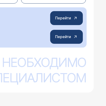
тромб в паховой части правой ноги.
 и очного осмотра компетентное мнение
ьше всего беспокоит
ку на осмотр, определимся с диагнозом
Перейти
дре правой ноги и более слабые - в
 заболевания и назначить курс
 Игорь А.
Перейти
 НЕОБХОДИМО
вой ноги, в этом году такая же беда
нты. Есть ли возможность удалить
СПЕЦИАЛИСТОМ
нтикоагулянты.