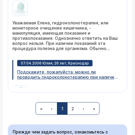
это для организма и сколько раз можно
прибегать к этой процедуре?
Уважаемая Елена, гидроколонотерапия, или
мониторное очищение кишечника, -
манипуляция, имеющая показания и
противопоказания. Однозначно ответить на Ваш
вопрос нельзя. При наличии показаний эта
процедура полезна для организма. Обычно
выполняется 3-5 сеансов (не каждый день).
Злоупотреблять этим или выполнять процедуры
07.04.2006 Юлия, 26 лет, Краснодар
без врачебного контроля - небезобидно для
того же организма.
Подскажите, пожалуйста, можно ли
проводить гидроколонотерапию при наличии
субфебрильной температуры
(предположительный диагноз - термоневроз)?
Обязательно ли перед проведением
процедуры проходить обследование на
наличие/отсутствие дисбактериоза?
Уважаемая Юлия, если субфебрилитет
«
‹
1
2
›
»
действительно обусловлен патологией
вегетативной нервной системы, а не
хроническим воспалительным процессом, это не
является противопоказанием к проведению
Прежде чем задать вопрос, ознакомьтесь с
гидроколонотерапии. Обследование на