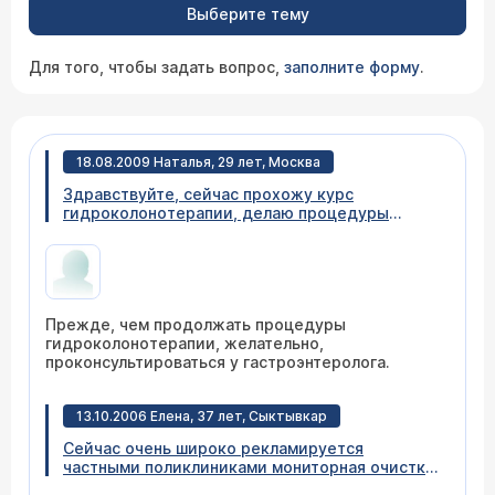
Выберите тему
Для того, чтобы задать вопрос,
заполните форму
.
18.08.2009 Наталья, 29 лет, Москва
Здравствуйте, сейчас прохожу курс
гидроколонотерапии, делаю процедуры
через день, вчера была пятая и под конец
процедуры возникла сильная тупая боль в
верхней части живота, также появилась
тошнота, после посещения туалета все
прошло, но осталась сильная слабость, чтобы
Прежде, чем продолжать процедуры
это могло значить и стоит ли мне продолжать
гидроколонотерапии, желательно,
процедуры дальше?
проконсультироваться у гастроэнтеролога.
13.10.2006 Елена, 37 лет, Сыктывкар
Сейчас очень широко рекламируется
частными поликлиниками мониторная очистка
кишечника. Меня интересует, не вредно ли