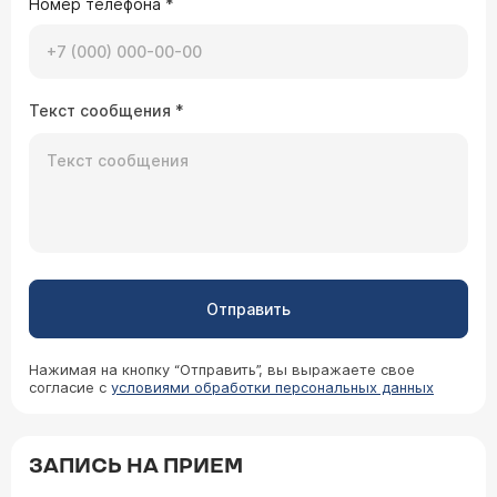
Номер телефона
*
В нашем Центре нет такой услуги - комплекс по
гидроколонотерапии, но все перечисленные
Вами услуги имеют место быть. С
прейскурантом цен можно ознакомиться на
сайте
.
Текст сообщения
*
02.09.2004 Марина, 40 лет, москва
Является противопоказанием для проведения
гидроколонотерапии миома матки?
Отправить
Если только миома гигантских размеров - это
может быть относительным противопоказанием.
Нажимая на кнопку “Отправить”, вы выражаете свое
согласие с
условиями обработки персональных данных
31.05.2004 Ирина, 26 лет, Воронеж
Хотела поинтересоваться, можно ли пройти
гидроколонотерапию без назначения врача?
Дело в том, что я много читала о пользе
ЗАПИСЬ НА ПРИЕМ
гидроколонотерапии, и хотела бы избавить