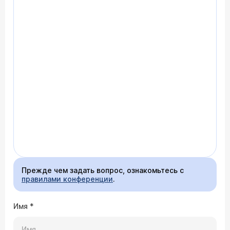
визит к специалисту, который проведет полную
диагностику, сделает правильный вертексный
пересчет и подберет вам линзы, которые будут
идеально сидеть на глазу и обеспечат
максимальную остроту зрения. Здоровья вам и
ясного зрения
Прежде чем задать вопрос, ознакомьтесь с
правилами конференции
.
Имя
*