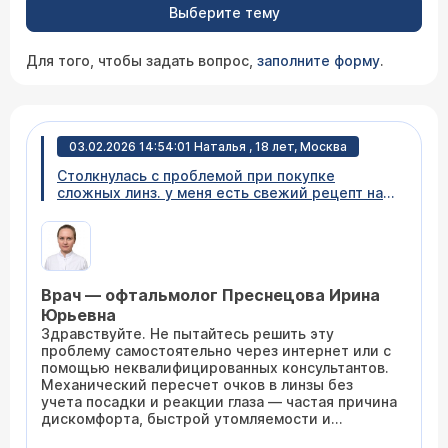
Выберите тему
Для того, чтобы задать вопрос,
заполните форму
.
03.02.2026 14:54:01 Наталья , 18 лет, Москва
Столкнулась с проблемой при покупке
сложных линз. у меня есть свежий рецепт на
очки, врач в оптике сказал, что при покупке
линз нужно просто вычесть 0,25 от значения в
столбец сфера. но я столкнулась с проблемой,
связанной с показателем цилиндра, у меня
значение цилиндра -1 на двух глазах, но ни в
Врач — офтальмолог Преснецова Ирина
одной оптике ни одного бренда нет
возможности выбрать значение цилиндра -1…
Юрьевна
что делать?
Здравствуйте. Не пытайтесь решить эту
проблему самостоятельно через интернет или с
помощью неквалифицированных консультантов.
Механический пересчет очков в линзы без
учета посадки и реакции глаза — частая причина
дискомфорта, быстрой утомляемости и
недостаточной остроты зрения . Вам нужен