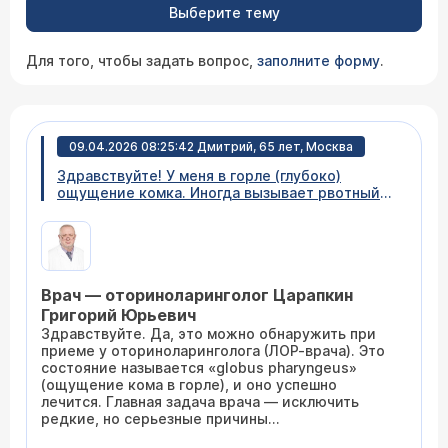
Выберите тему
Для того, чтобы задать вопрос,
заполните форму
.
09.04.2026 08:25:42 Дмитрий, 65 лет, Москва
Здравствуйте! У меня в горле (глубоко)
ощущение комка. Иногда вызывает рвотный
рефлекс. Не откашливается и не
"пропихивается" твердой пищей. Можно это
при приеме обнаружить? Спасибо!
Врач — оториноларинголог Царапкин
Григорий Юрьевич
Здравствуйте. Да, это можно обнаружить при
приеме у оториноларинголога (ЛОР-врача). Это
состояние называется «globus pharyngeus»
(ощущение кома в горле), и оно успешно
лечится. Главная задача врача — исключить
редкие, но серьезные причины
(новообразования, проблемы с пищеводом). Для