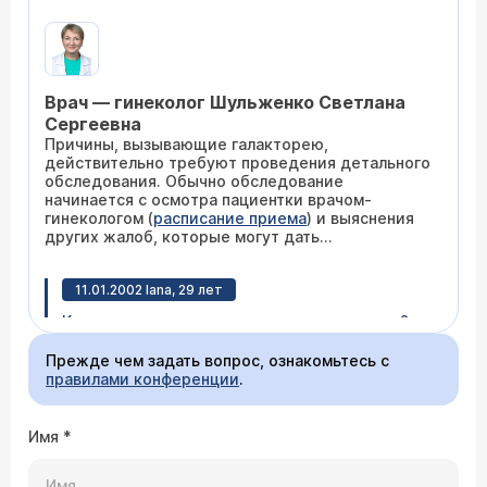
можно принимать Бромкриптин? С чего лучше
начать полное обследование нашей пары, так
как беременность имела место два раза и
прерывалась ровно через месяц после
зачатия?
Врач — гинеколог Шульженко Светлана
Сергеевна
Причины, вызывающие галакторею,
действительно требуют проведения детального
обследования. Обычно обследование
начинается с осмотра пациентки врачом-
гинекологом (
расписание приема
) и выяснения
других жалоб, которые могут дать
дополнительную информацию о возможных
причинах галактореи. При подозрении на
11.01.2002 lana, 29 лет
аденому гипофиза может назначаться
консультация эндокринолога (
расписание
Как галакторея может повлиять на зачатие?
приема
), проведение
рентгенологических
исследований головного мозга
, магнитно-
Прежде чем задать вопрос, ознакомьтесь с
резонансная томография. Также может
правилами конференции
.
назначаться исследования уровня гормонов, в
частности,
пролактина
. В комплекс
исследований входит ультразвуковое
Врач — лаборант Кутенко Ольга
Имя
*
исследование
органов брюшной полости
Евгеньевна
(печень, почки, яичники),
молочных желез
. При
Галакторея может быть признаком высокого
выявлении причины галактореи проводится ее