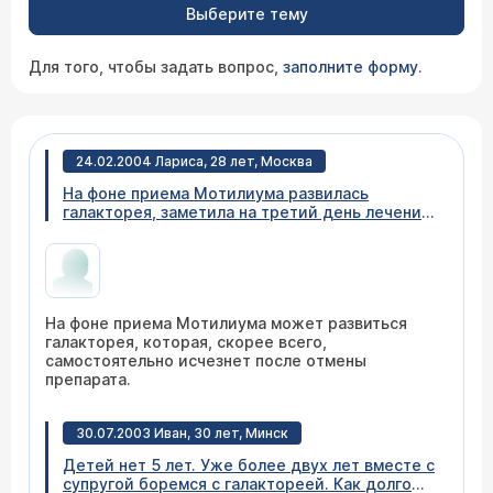
Выберите тему
Для того, чтобы задать вопрос,
заполните форму
.
24.02.2004 Лариса, 28 лет, Москва
На фоне приема Мотилиума развилась
галакторея, заметила на третий день лечения,
после чего прекратила прием. Подскажите,
пожалуйста, пройдет ли этот побочный
эффект сам по себе или нужна консультация
эндокринолога и можно ли заменить
Мотилиум на другой препарат при лечении
На фоне приема Мотилиума может развиться
хронического гастрита и эзофагита
галакторея, которая, скорее всего,
самостоятельно исчезнет после отмены
препарата.
30.07.2003 Иван, 30 лет, Минск
Детей нет 5 лет. Уже более двух лет вместе с
супругой боремся с галактореей. Как долго