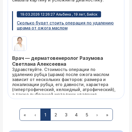
19.03.2026 12:26:27 Альбина , 19 лет, Бийск
Сколько будет стоить операция по удалению
шрама от ожога маслом
Врач — дерматовенеролог Разумова
Светлана Алексеевна
Здравствуйте. Стоимость операции по
удалению рубца (шрама) после ожога маслом
зависит от нескольких факторов: размера и
локализации рубца, его давности, характера
(гипертрофический, келоидный, атрофический),
а также выбранной методики удаления
(хирургическое иссечение, лазерная шлифовка,
криодеструкция). Для точного расчета
01.02.2026 07:21:23 Галина , 30 лет, Приморский
стоимости вам необходимо записаться на очную
край Хасанский район
консультацию к хирургу или дерматологу-
«
‹
1
2
3
4
5
›
»
косметологу. Врач оценит состояние рубца и
У меня на подбородке выскочила шишка под
предложит оптимальный метод лечения с
кожей что это такое
учетом индивидуальных особенностей.