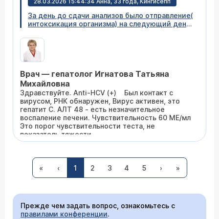
28.03.2026 15:44:34 Анна, 33 года, Кингисепп
его не улавливает. Чтобы получить четкий
ответ, сдайте Anti-HCV total (анализ на
За день до сдачи анализов было отправление(
антитела). Не паникуйте раньше времени —
интоксикация организма) на следующий день
такой результат встречается часто и чаще всего
сдала анализы показало: Алат 48 и anti HCV
оказывается ложной тревогой .
полож. Рекомендации сдать ПЦР тест 321
вируса гепатита С- сдала на следующий день.
Ответ такой - вирус гепатита С PHK обнаруж .
Чувствительность определения 60МЕ/мл . Что
Врач — гепатолог Игнатова Татьяна
это может быть и на сколько все серьезно ?
Или стоит пересдать через время ?
Михайловна
Здравствуйте. Anti-HCV (+) Был контакт с
вирусом, РНК обнаружен, Вирус активен, это
гепатит С. АЛТ 48 - есть незначительное
воспаление печени. Чувствительность 60 МЕ/мл
Это порог чувствительности теста, не
показатель тяжести
У вас активный гепатит С, он требует лечения,
но сегодня это излечимое заболевание. Не
26.03.2026 00:38:14 Анастасия, 37 лет, Хабаровск
откладывайте визит к гепатологу,
инфекционисту.
«
‹
1
2
3
4
5
›
»
Здравствуйте. Анализ антитела гепатита С ig G
и ig M 0.030 u.ml не определенный. Что это
значит?
Прежде чем задать вопрос, ознакомьтесь с
правилами конференции
.