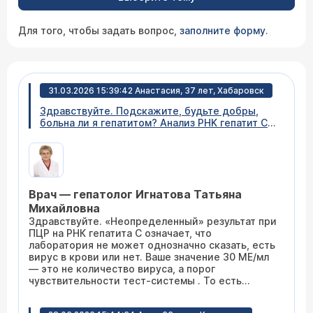
Для того, чтобы задать вопрос,
заполните форму
.
31.03.2026 15:39:42 Анастасия, 37 лет, Хабаровск
Здравствуйте. Подскажите, будьте добры,
больна ли я гепатитом? Анализ PHK гепатит С
методом ПЦР значение 30u/ml,интерпретация
неопределённый. Что это значит ?
Врач — гепатолог Игнатова Татьяна
Михайловна
Здравствуйте. «Неопределенный» результат при
ПЦР на РНК гепатита С означает, что
лаборатория не может однозначно сказать, есть
вирус в крови или нет. Ваше значение 30 МЕ/мл
— это не количество вируса, а порог
чувствительности тест-системы . То есть
аппарат «видит» вирус только если его
концентрация выше 30 МЕ/мл. Если ниже — он