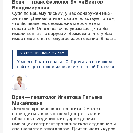
Врач — трансфузиолог Бугун Виктор
Владимирович
Судя по Вашему письму, у Вас обнаружен HBS-
антиген. Данный атиген свидетельствует о том,
что Вы являетесь возможным носителем
гепатита В. Он однозначно указывает, что Вы
имели контакт с вирусом. Возможно, что у Вас
имеет место вялотекущее заболевание. В нашей
клинике Вы можете пройти более подробное
исследование для выяснения того, болеете ли
26.12.2001 Елена, 27 лет
Вы или являетесь носителем. Рекомендую Вам
обратиться за консультацией к гепатологу нашей
У моего брата гепатит С. Прочитав на вашем
клиники Татьяне Михайловне Игнатовой в часы
сайте про полное излечение от этой болезни,
приема (
расписание приема
).
хотелось бы узнать, возможно ли это только в
вашей клинике, если да, то сколько
продлиться лечение по времени и
обязательно ли в стационаре? г. Тольятти.
Врач — гепатолог Игнатова Татьяна
Михайловна
Лечение хронического гепатита С может
проводиться как в нашем Центре, так и в
областных медицинских учреждениях,
имеющих гастроэнтерологическое отделение и
специалистов гепатологов. Длительность курса