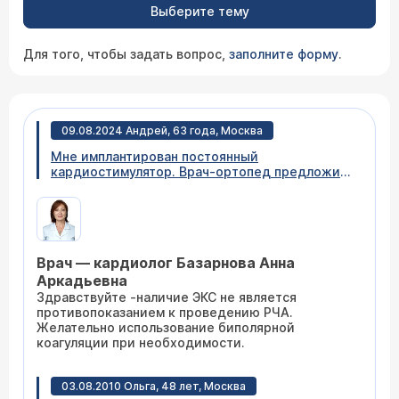
Выберите тему
Для того, чтобы задать вопрос,
заполните форму
.
09.08.2024 Андрей, 63 года, Москва
Мне имплантирован постоянный
кардиостимулятор. Врач-ортопед предложил
мне радиочастотную денервацию (абляцию)
коленного сустава. Вопрос: не является ли
наличие постоянного ЭКС противопоказанием
к вышеуказанной процедуре ( РЧД коленного
сустава) ?
Врач — кардиолог Базарнова Анна
Аркадьевна
Здравствуйте -наличие ЭКС не является
противопоказанием к проведению РЧА.
Желательно использование биполярной
коагуляции при необходимости.
03.08.2010 Ольга, 48 лет, Москва