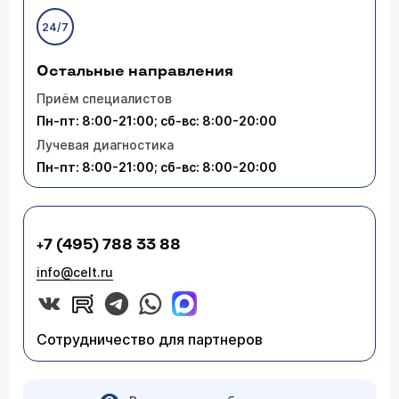
операции проводятся лазерным
24/7
Врач — уролог Перепечай Дмитрий
оборудованием? Необходим ли общий
наркоз? Какой максимальный срок
Леонидович
послеоперационной реабилитации
Нет, не все операции проводятся при помощи
Остальные направления
необходимо провести в клинике? Сообщите,
лазерного оборудования. Общий наркоз не
пожалуйста, общую (максимальную)
обязателен, по желанию пациента можно
Приём специалистов
стоимость перечисленных услуг.
провести оперативное вмешательство при
Пн-пт: 8:00-21:00; сб-вс: 8:00-20:00
помощи местного обезболивания. В клинике Вам
нужно будет провести около одного дня.
Лучевая диагностика
Стоимость циркумцизии составляет 12 000
Пн-пт: 8:00-21:00; сб-вс: 8:00-20:00
рублей, плюс лазерная аблация для удаления
кондилом - 2 000 рублей за один сеанс, как
правило, достаточно одного сеанса.
+7 (495) 788 33 88
info@celt.ru
Сотрудничество для партнеров