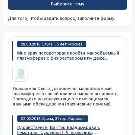
Выберите тему
Для того, чтобы задать вопрос,
заполните форму
.
28.03.2018 Ольга, 55 лет, Москва
Мне врач посоветовала пройти малообъемный
плазмоферез с физ раствором или даже
вообще без заменителей и еще лучше малыми
объемами попробовать начать очищение
крови, чтобы потом пройти и каскадную
плазмофильтрацию фильтрами. Возможно ли
это у вас? Мой муж тоже нуждается в
Уважаемая Ольга, да конечно, малообъемный
плазмоферезе и ему уже делали. Возможно ли
плазмаферез в нашей клинике можно выполнить.
нам обоим пройти? анализы все на руках есть
Приходите на консультацию с имеющимися
и если нужно еще то пройдем.
данными обследования (
расписание приема
).
05.02.2018 Ирина, 31 год, Королев
Здравствуйте, Виктор Владимирович.
Гематолог Суханова Г.А. назначила