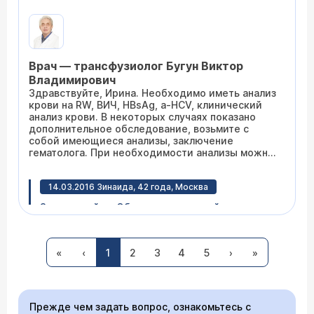
дискретный(центрифужный) плазмаферез.
Какие анализы надо при себе иметь для
консультации у Вас и прохождения
процедуры. Спасибо.
Врач — трансфузиолог Бугун Виктор
Владимирович
Здравствуйте, Ирина. Необходимо иметь анализ
крови на RW, ВИЧ, HBsAg, a-HCV, клинический
анализ крови. В некоторых случаях показано
дополнительное обследование, возьмите с
собой имеющиеся анализы, заключение
гематолога. При необходимости анализы можно
сдать у нас.
14.03.2016 Зинаида, 42 года, Москва
Здравствуйте. Объясните, пожалуйста,
разницу между малообъемным
плазмаферезом и плазмаферезом. Какой более
эффективный? Спасибо.
«
‹
1
2
3
4
5
›
»
Уважаемая Зинаида, в большинстве случаев при
хронических заболеваниях курсовой
Прежде чем задать вопрос, ознакомьтесь с
малообъемный плазмаферез является более