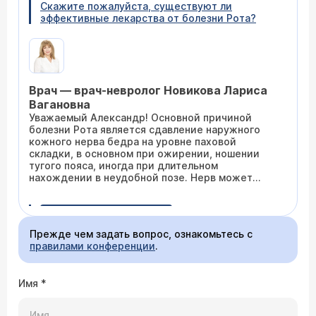
Скажите пожалуйста, существуют ли
эффективные лекарства от болезни Рота?
Врач — врач-невролог Новикова Лариса
Вагановна
Уважаемый Александр! Основной причиной
болезни Рота является сдавление наружного
кожного нерва бедра на уровне паховой
складки, в основном при ожирении, ношении
тугого пояса, иногда при длительном
нахождении в неудобной позе. Нерв может
страдать и при сахарном диабете. Лечение
состоит в проведении блокады зоны сдавления
14.05.2003 Сергей, 29 лет
нерва анестетиком и кортикостероидом. При
избыточном весе важно также снижать массу
Уже несколько лет наблюдается частичная
Прежде чем задать вопрос, ознакомьтесь с
тела. При желании Вы можете прийти в наш
потеря чувствительности поверхности кожи с
правилами конференции
.
Центр на консультацию к врачу-неврологу
внешней стороны бедра на левой ноге, а при
(
расписание приема
). Будем рады помочь Вам.
длительной ходьбе испытываю сильную
ноющую боль в этом бедре. Что это может
Имя
*
быть, и стоит ли лечь на обследование по
этому поводу?