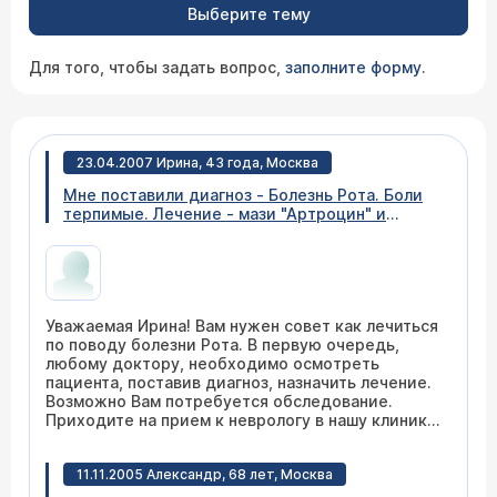
Выберите тему
Для того, чтобы задать вопрос,
заполните форму
.
23.04.2007 Ирина, 43 года, Москва
Мне поставили диагноз - Болезнь Рота. Боли
терпимые. Лечение - мази "Артроцин" и
"Венозол". Но боли не прошли, немного
усилились. Очень дискомфортное состояние.
Дальше что делать? Терпеть (само пройдет)
или пререходить к более радикальному
лечению?
Уважаемая Ирина! Вам нужен совет как лечиться
по поводу болезни Рота. В первую очередь,
любому доктору, необходимо осмотреть
пациента, поставив диагноз, назначить лечение.
Возможно Вам потребуется обследование.
Приходите на прием к неврологу в нашу клинику,
надеюсь Вам помочь (
расписание приема
)!
11.11.2005 Александр, 68 лет, Москва